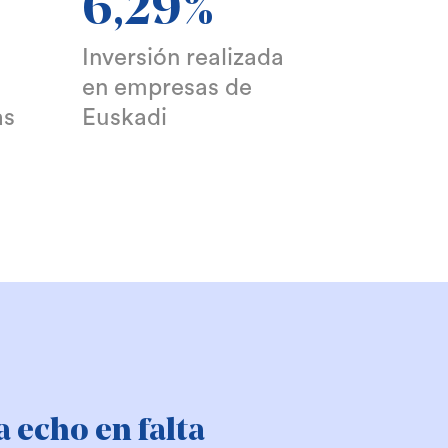
6,29%
Inversión realizada
en empresas de
as
Euskadi
é pensión me