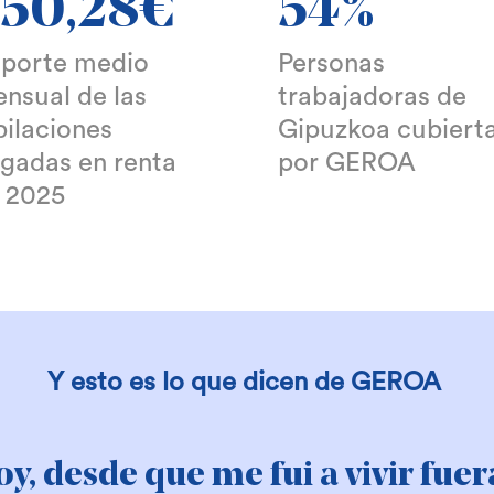
50,28€
54%
porte medio
Personas
nsual de las
trabajadoras de
bilaciones
Gipuzkoa cubiert
gadas en renta
por GEROA
 2025
Y esto es lo que dicen de GEROA
on todo lo que se oye, no sé qu