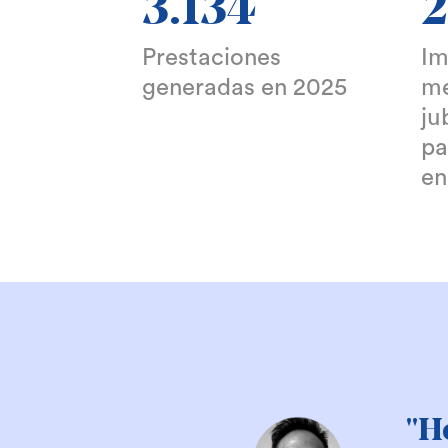
3.134
2
Prestaciones
Im
generadas en 2025
me
ju
pa
en
"C