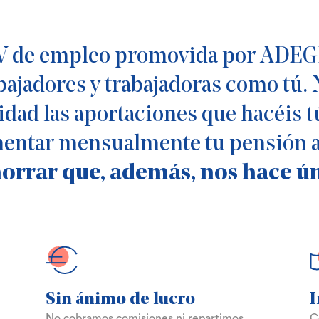
de empleo promovida por ADEGI y
abajadores y trabajadoras como tú.
dad las aportaciones que hacéis tú
entar mensualmente tu pensión al
Ahorrar así es futuro
orrar que, además, nos hace ún
Sin ánimo de lucro
No cobramos comisiones ni repartimos
C