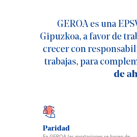
GEROA es una EPSV 
Gipuzkoa, a favor de tr
crecer con responsabili
trabajas, para complem
de ah
Paridad
En GEROA las aportaciones se hacen de