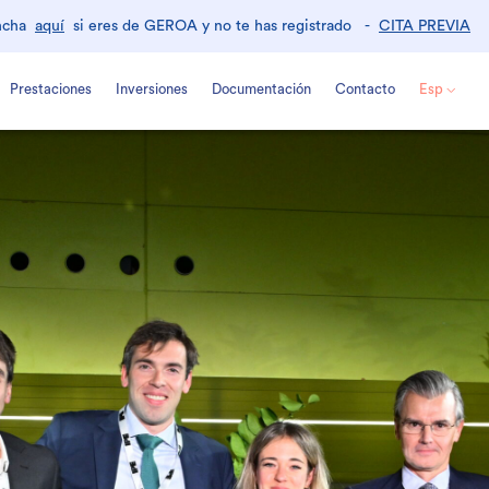
ncha
aquí
si eres de GEROA y no te has registrado -
CITA PREVIA
Prestaciones
Inversiones
Documentación
Contacto
Esp