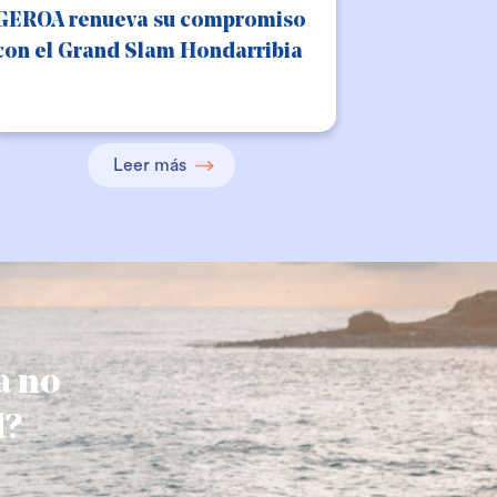
GEROA renueva su compromiso
con el Grand Slam Hondarribia
Leer más
a no
d?