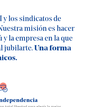
 los sindicatos de
 Nuestra misión es hacer
 y la empresa en la que
 jubilarte.
Una forma
icos.
Independencia
on total libertad para elegir la mejor