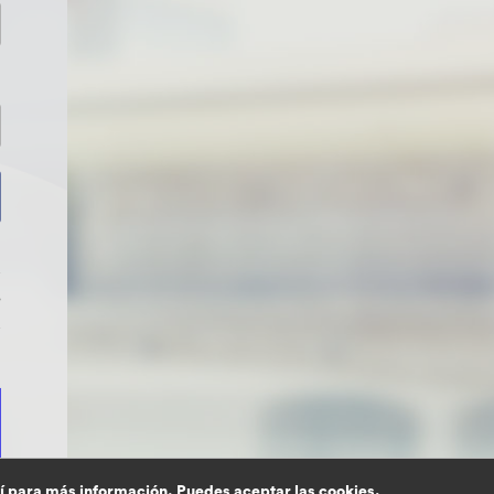
>
í
para más información. Puedes aceptar las cookies,