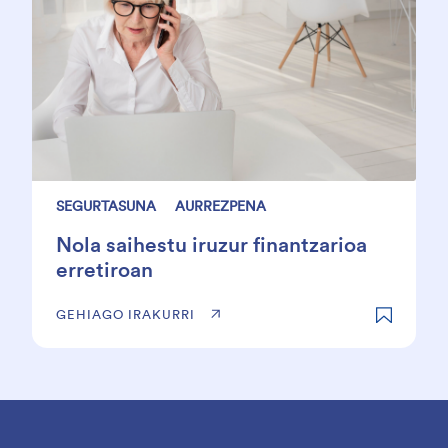
SEGURTASUNA
AURREZPENA
Nola saihestu iruzur finantzarioa
erretiroan
GEHIAGO IRAKURRI