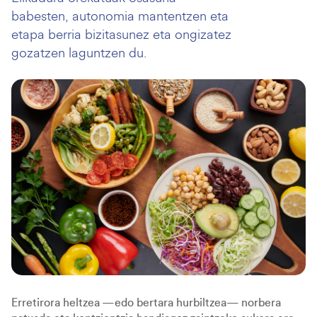
babesten, autonomia mantentzen eta
etapa berria bizitasunez eta ongizatez
gozatzen laguntzen du.
Erretirora heltzea —edo bertara hurbiltzea— norbera