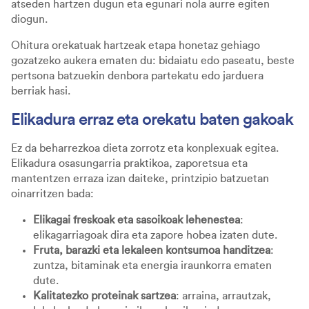
atseden hartzen dugun eta egunari nola aurre egiten
diogun.
Ohitura orekatuak hartzeak etapa honetaz gehiago
gozatzeko aukera ematen du: bidaiatu edo paseatu, beste
pertsona batzuekin denbora partekatu edo jarduera
berriak hasi.
Elikadura erraz eta orekatu baten gakoak
Ez da beharrezkoa dieta zorrotz eta konplexuak egitea.
Elikadura osasungarria praktikoa, zaporetsua eta
mantentzen erraza izan daiteke, printzipio batzuetan
oinarritzen bada:
Elikagai freskoak eta sasoikoak lehenestea
:
elikagarriagoak dira eta zapore hobea izaten dute.
Fruta, barazki eta lekaleen kontsumoa handitzea
:
zuntza, bitaminak eta energia iraunkorra ematen
dute.
Kalitatezko proteinak sartzea
: arraina, arrautzak,