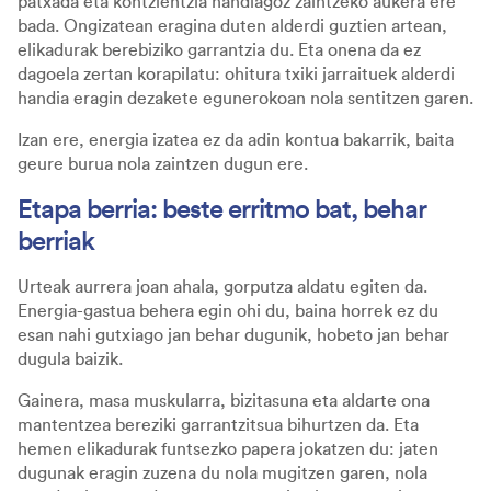
patxada eta kontzientzia handiagoz zaintzeko aukera ere
bada. Ongizatean eragina duten alderdi guztien artean,
elikadurak berebiziko garrantzia du. Eta onena da ez
dagoela zertan korapilatu: ohitura txiki jarraituek alderdi
handia eragin dezakete egunerokoan nola sentitzen garen.
Izan ere, energia izatea ez da adin kontua bakarrik, baita
geure burua nola zaintzen dugun ere.
Etapa berria: beste erritmo bat, behar
berriak
Urteak aurrera joan ahala, gorputza aldatu egiten da.
Energia-gastua behera egin ohi du, baina horrek ez du
esan nahi gutxiago jan behar dugunik, hobeto jan behar
dugula baizik.
Gainera, masa muskularra, bizitasuna eta aldarte ona
mantentzea bereziki garrantzitsua bihurtzen da. Eta
hemen elikadurak funtsezko papera jokatzen du: jaten
dugunak eragin zuzena du nola mugitzen garen, nola