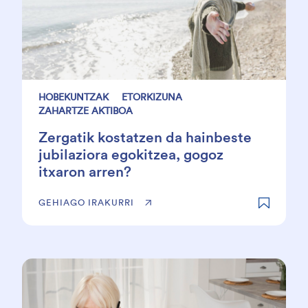
HOBEKUNTZAK
ETORKIZUNA
ZAHARTZE AKTIBOA
Zergatik kostatzen da hainbeste
jubilaziora egokitzea, gogoz
itxaron arren?
GEHIAGO IRAKURRI