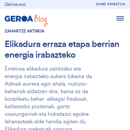
Geroa.eus
GUNE PRIBATUA
ZAHARTZE AKTIBOA
Elikadura erraza etapa berrian
energia irabazteko
Erretiroa elikadura zaintzeko eta
energia irabazteko aukera bikaina da.
Adinak aurrera egin ahala, nutrizio-
beharrak aldatzen dira, baina ez da
konplikatu behar: elikagai freskoak,
kalitatezko proteinak, gantz
osasungarriak eta hidratazio egokia
lehenesteak alde handia egiten du.
Elikadura orekatuak osasuna