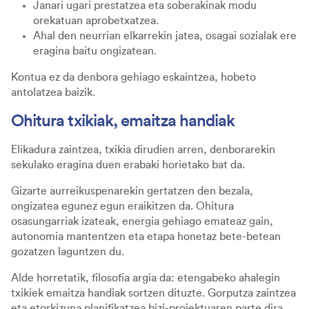
Janari ugari prestatzea eta soberakinak modu
orekatuan aprobetxatzea.
Ahal den neurrian elkarrekin jatea, osagai sozialak ere
eragina baitu ongizatean.
Kontua ez da denbora gehiago eskaintzea, hobeto
antolatzea baizik.
Ohitura txikiak, emaitza handiak
Elikadura zaintzea, txikia dirudien arren, denborarekin
sekulako eragina duen erabaki horietako bat da.
Gizarte aurreikuspenarekin gertatzen den bezala,
ongizatea egunez egun eraikitzen da. Ohitura
osasungarriak izateak, energia gehiago emateaz gain,
autonomia mantentzen eta etapa honetaz bete-betean
gozatzen laguntzen du.
Alde horretatik, filosofia argia da: etengabeko ahalegin
txikiek emaitza handiak sortzen dituzte. Gorputza zaintzea
eta etorkizuna planifikatzea bizi-proiektuaren parte dira.