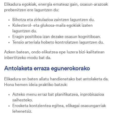
Elikadura egokiak, energia emateaz gain, osasun-arazoak
prebenitzen ere laguntzen du:
Bihotza eta zirkulazioa zaintzen laguntzen du.
Kolesterol- eta glukosa-maila egokiak izaten
laguntzen du.
Eragin positiboa izan dezake osasun kognitiboan.
Tensio arteriala hobeto kontrolatzen laguntzen du.
Azken batean, ondo elikatzea epe luzera bizi-kalitatean
inbertitzeko modu bat da.
Antolaketa erraza egunerokorako
Elikadura on baten aliatu handienetako bat antolaketa da.
Hona hemen ideia praktiko batzuk:
Asteko menu erraz bat planifikatzea, inprobisazioa
saihesteko.
Erosketa kontzientea egitea, elikagai osasungarriak
lehenetsiz.