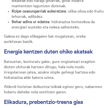
lekaleak edo haragi giharrak, gihar indarra
mantentzen laguntzen dutenak.
Koipe osasungarriak aukeratzea
: oliba-olioa edo fruitu
lehorrak, adibidez.
Behar adina ur edatea
: hidratazioa funtsezkoa da
energiari eusteko eta nekea saihesteko.
Gakoa ez dago elikagaien bat mugatzean, oreka
aurkitzean baizik.
Energia kentzen duten ohiko akatsak
Batzuetan, konturatu gabe, gure ongizateari eragiten
dioten ohiturak hartzen ditugu, hala nola modu
irregularrean jatea, azukre sinple gehiegi hartzea edo
hidratazioa alde batera uztea.
Alderdi horietan doikuntza txikiak eginez gero, nabarmen
hobetu daiteke nola sentitzen garen.
Elikadura, prebentzio-tresna gisa