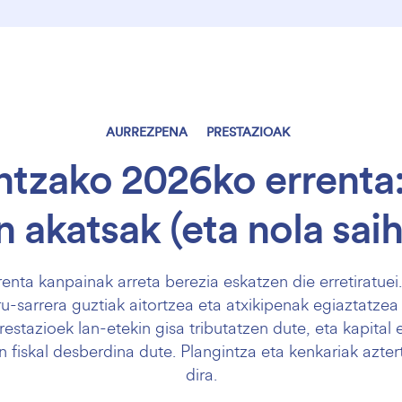
AURREZPENA
PRESTAZIOAK
ntzako 2026ko errenta:
 akatsak (eta nola sai
nta kanpainak arreta berezia eskatzen die erretiratuei.
ru-sarrera guztiak aitortzea eta atxikipenak egiaztatzea
stazioek lan-etekin gisa tributatzen dute, eta kapital 
fiskal desberdina dute. Plangintza eta kenkariak aztert
dira.