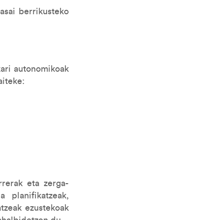
asai berrikusteko
kari autonomikoak
aiteke:
rrerak eta zerga-
planifikatzeak,
atzeak ezustekoak
ahalbidetzen du.