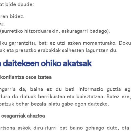
at bide daude:
ren bidez.
ez.
(aurretiko hitzorduarekin, eskuragarri badago).
ku garrantzitsu bat: ez utzi azken momenturako. Doku
ak eta presazko erabakiak saihesten laguntzen du.
a daitekeen ohiko akatsak
konfiantza osoa izatea
ungarria da, baina ez du beti informazio guztia egu
ura da datuak berrikustea eta baieztatzea. Batez ere,
batzuk behar bezala islatu gabe egon daitezke.
osagarriak ahaztea
ertsona askok diru-iturri bat baino gehiago dute, eta