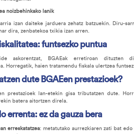
a noizbehinkako lanik
garria izan daiteke jarduera zehatz batzuekin. Diru-sar
har dira, zenbatekoa txikia izan arren.
iskalitatea: funtsezko puntua
e askorentzat, BGAEak erretiroan dituzten dir
ra. Horregatik, haien tratamendu fiskala ulertzea funtse
tatzen dute BGAEen prestazioek?
n prestazioek lan-etekin gisa tributatzen dute. Hor
ekin batera aitortzen direla.
o errenta: ez da gauza bera
an erreskatatzea
: metatutako aurrezkiaren zati bat edo