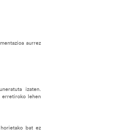
mentazioa aurrez
neratuta izaten.
 erretiroko lehen
 horietako bat ez