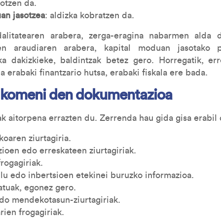
otzen da.
an jasotzea
: aldizka kobratzen da.
alitatearen arabera, zerga-eragina nabarmen alda d
n araudiaren arabera, kapital moduan jasotako pr
ka dakizkieke, baldintzak betez gero. Horregatik, err
da erabaki finantzario hutsa, erabaki fiskala ere bada.
 komeni den dokumentazioa
 aitorpena errazten du. Zerrenda hau gida gisa erabil
koaren ziurtagiria.
ioen edo erreskateen ziurtagiriak.
rogagiriak.
lu edo inbertsioen etekinei buruzko informazioa.
atuak, egonez gero.
edo mendekotasun-ziurtagiriak.
rien frogagiriak.