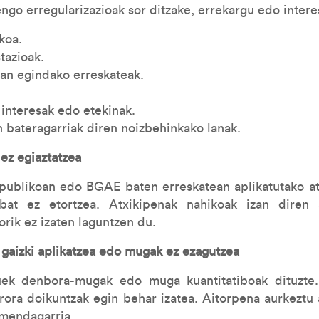
ngo erregularizazioak sor ditzake, errekargu edo intere
koa.
azioak.
an egindako erreskateak.
interesak edo etekinak.
n bateragarriak diren noizbehinkako lanak.
ez egiaztatzea
 publikoan edo BGAE baten erreskatean aplikatutako a
 bat ez etortzea. Atxikipenak nahikoak izan diren 
rik ez izaten laguntzen du.
aizki aplikatzea edo mugak ez ezagutzea
uek denbora-mugak edo muga kuantitatiboak dituzte. 
rora doikuntzak egin behar izatea. Aitorpena aurkeztu 
omendagarria.