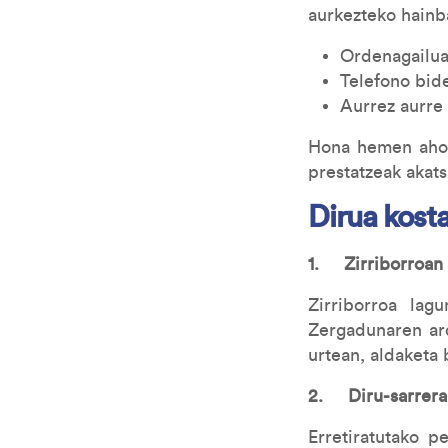
aurkezteko hainb
Ordenagailua
Telefono bid
Aurrez aurre 
Hona hemen ahol
prestatzeak akats
Dirua kost
1. Zirriborroan 
Zirriborroa lag
Zergadunaren ard
urtean, aldaketa 
2. Diru-sarrera 
Erretiratutako p