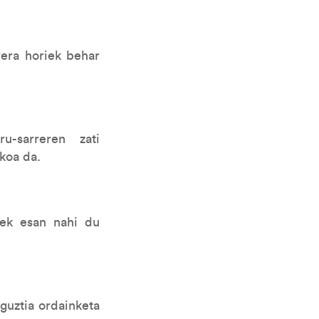
rera horiek behar
u-sarreren zati
zkoa da.
rek esan nahi du
 guztia ordainketa