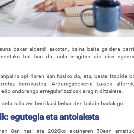
tasuna dakar alderdi askotan, baina baita galdera berr
oenetako bat hau da: nola eragiten dio nire egoera
anpaina apirilaren 8an hasiko da, eta, beste izapide ba
rretaz berrikustea. Arduragabekeria txikiek alferrik
 edo ondorengo erregularizazioak eragin ditzakete.
 dela zaila zer berrikusi behar den baldin badakigu.
ik: egutegia eta antolaketa
aren 8an hasi eta 2026ko ekainaren 30ean amaituk