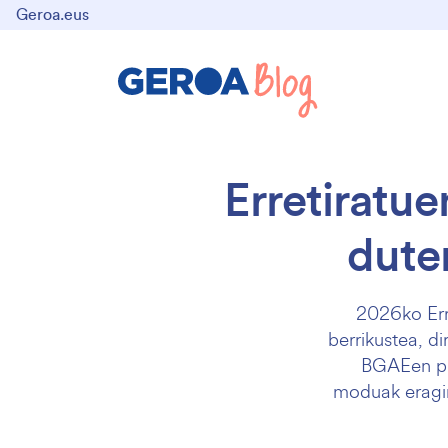
Geroa.eus
Erretiratue
duten
2026ko Erre
berrikustea, di
BGAEen pre
moduak eragin 