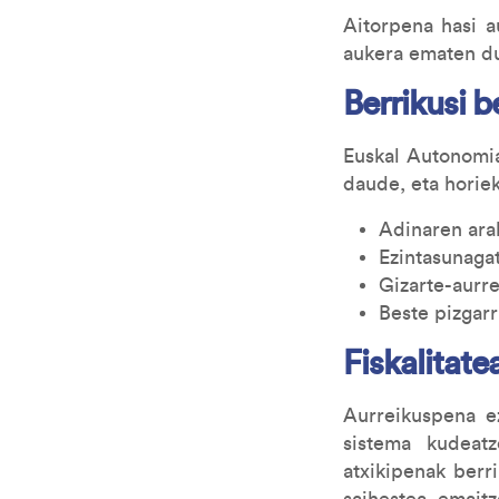
Aitorpena hasi a
aukera ematen d
Berrikusi b
Euskal Autonomia
daude, eta horiek
Adinaren ara
Ezintasunaga
Gizarte-aurre
Beste pizgarri
Fiskalitate
Aurreikuspena ez
sistema kudeatz
atxikipenak berr
saihestea, emait