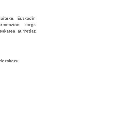
aiteke. Euskadin
estazioei zerga
eskatea aurretiaz
 dezakezu: