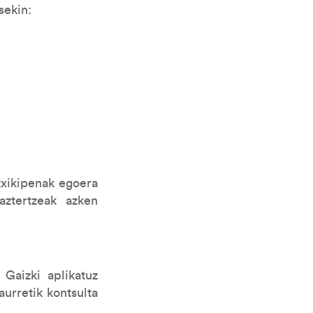
sekin:
txikipenak egoera
aztertzeak azken
Gaizki aplikatuz
aurretik kontsulta