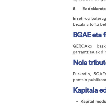
5. Ez deklaratze
Erretiroa batera
bezala aitortu be
BGAE eta f
GEROAko bazkid
garrantzitsuak di
Nola tribu
Euskadin, BGAEe
pentsio publikoar
Kapitala ed
Kapital modu