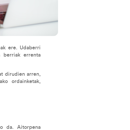
iak ere. Udaberri
 berriak errenta
t dirudien arren,
ako ordainketak,
o da. Aitorpena