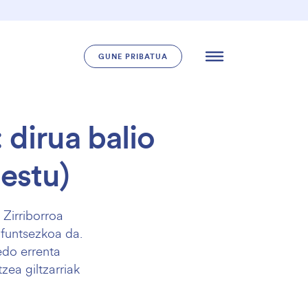
GUNE PRIBATUA
 dirua balio
hestu)
 Zirriborroa
 funtsezkoa da.
edo errenta
zea giltzarriak