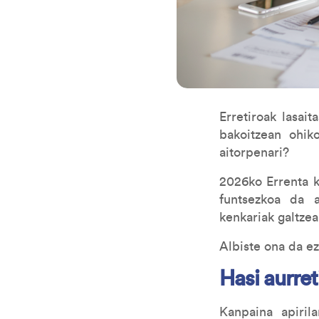
Erretiroak lasai
bakoitzean ohik
aitorpenari?
2026ko Errenta k
funtsezkoa da a
kenkariak galtzea
Albiste ona da ez
Hasi aurret
Kanpaina apiril