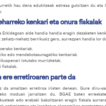
urretik hau dena edukitzeak estresa gutxitzen du eta l
u.
eharreko kenkari eta onura fiskalak
 Erkidegoan alde handia handia eragin dezaketen ken
 zehatz-mehatz berrikusiz gero, aurrezpen handia lor d
berako kenkariak.
tiko edo mendekotasunagatiko kenkariak.
ikuspenari lotutako murrizketak.
 fiskalak.
a ere erretiroaren parte da
 da amaitzen erretiroa iristen denean. Gure diru-sa
eko moduan jarraitzen du. BGAE baten erreskatea 
ikusteak edo erabaki bakoitzaren eragin fiskala aurrer
zak optimizatzea eta lasaitasun ekonomikoa mantentzea 