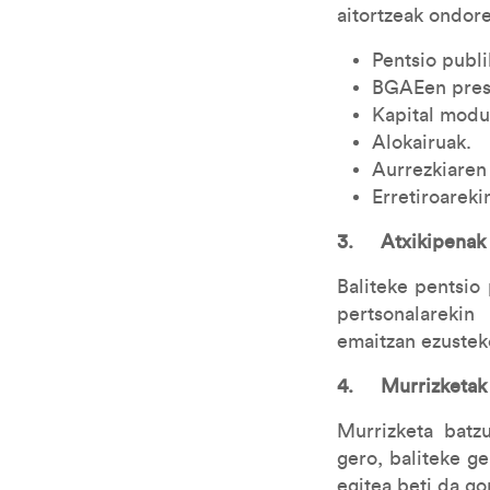
aitortzeak ondore
Pentsio publi
BGAEen prest
Kapital modu
Alokairuak.
Aurrezkiaren 
Erretiroareki
3. Atxikipenak 
Baliteke pentsio
pertsonalarekin
emaitzan ezusteko
4. Murrizketak g
Murrizketa batz
gero, baliteke ge
egitea beti da g