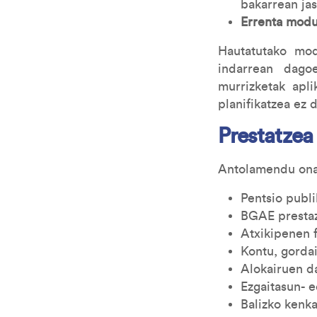
bakarrean jas
Errenta modu
Hautatutako mod
indarrean dagoe
murrizketak apli
planifikatzea ez 
Prestatzea
Antolamendu onak
Pentsio publi
BGAE prestaz
Atxikipenen f
Kontu, gordai
Alokairuen d
Ezgaitasun- 
Balizko kenka