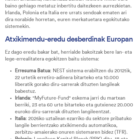
baino gehiago metatuz inbertitu daitezkeen aurrezkietan.
Irlanda, Polonia eta Italia ere urrats sendoak ematen ari
dira norabide horretan, euren merkatuetara egokitutako
sistemekin.
Atxikimendu-eredu desberdinak Europan
Ez dago eredu bakar bat, herrialde bakoitzak bere lan- eta
lege-errealitatera egokitzen baitu sistema:
Erresuma Batua
: NEST sistema erabiltzen du 2012tik,
22 urtetik erretiro-adinera bitarteko eta 10.000
liberatik gorako diru-sarrerak dituzten langileak
babestuz.
Irlanda
: "MyFuture-Fund" eskema jarri du martxan
berriki, 23 eta 60 urte bitarteko eta gutxienez 20.000
euroko diru-sarrerak dituzten langileentzat.
Italia
: 2026ko uztailean ezarriko du sektore pribatuko
langile berrientzako atxikimendu automatikoa,
zerbitzu-amaierako onuren sistemaren bidez (TFR).
Polonia
: Langileen Kapital Planak (PPK) ditu, 18 eta