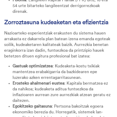
54 urte bitarteko langileentzat derrigorrezkoak
direnak.
Zorroztasuna kudeaketan eta efizientzia
Nazioarteko esperientziak erakusten du sistema hauen
arrakasta ez dakarrela plan batean izena emanda egoteak
soilik, kudeaketaren kalitateak baizik. Aurrezkia benetan
eraginkorra izan dadin, funtsezkoa da printzipio hauek
betetzen dituen egitura profesional bat izatea:
Gastuak optimizatzea
: Kudeaketa-kostu txikiak
mantentzea erabakigarria da bazkidearen epe
luzerako azken errentagarritasunean.
Erosteko ahalmenari eustea
: Kapitala bermatzea ez
da nahikoa; kudeaketa aditua funtsezkoa da
inflazioaren aurrean zure aurrezkiak atzean geratu ez
daitezen.
Egokitzeko gaitasuna
: Pertsona bakoitzak egoera
ekonomiko berezia du. Horregatik, sistemek lan-