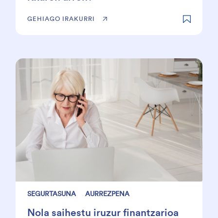
GEHIAGO IRAKURRI
SEGURTASUNA
AURREZPENA
Nola saihestu iruzur finantzarioa