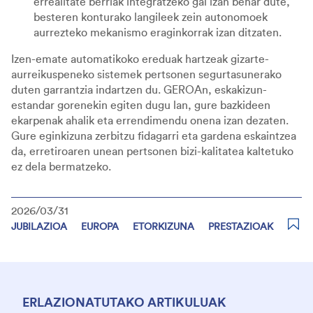
errealitate berriak integratzeko gai izan behar dute,
besteren konturako langileek zein autonomoek
aurrezteko mekanismo eraginkorrak izan ditzaten.
Izen-emate automatikoko ereduak hartzeak gizarte-
aurreikuspeneko sistemek pertsonen segurtasunerako
duten garrantzia indartzen du. GEROAn, eskakizun-
estandar gorenekin egiten dugu lan, gure bazkideen
ekarpenak ahalik eta errendimendu onena izan dezaten.
Gure eginkizuna zerbitzu fidagarri eta gardena eskaintzea
da, erretiroaren unean pertsonen bizi-kalitatea kaltetuko
ez dela bermatzeko.
2026/03/31
JUBILAZIOA
EUROPA
ETORKIZUNA
PRESTAZIOAK
ERLAZIONATUTAKO ARTIKULUAK