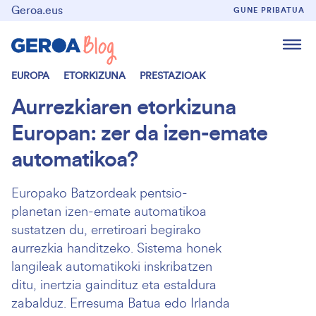
Geroa.eus
GUNE PRIBATUA
EUROPA
ETORKIZUNA
PRESTAZIOAK
Aurrezkiaren etorkizuna
Europan: zer da izen-emate
automatikoa?
Europako Batzordeak pentsio-
planetan izen-emate automatikoa
sustatzen du, erretiroari begirako
aurrezkia handitzeko. Sistema honek
langileak automatikoki inskribatzen
ditu, inertzia gaindituz eta estaldura
zabalduz. Erresuma Batua edo Irlanda