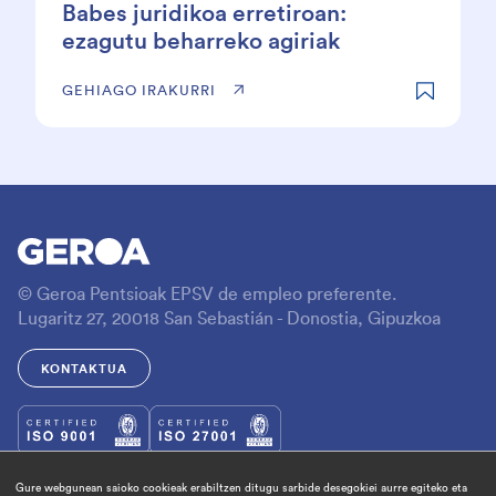
Babes juridikoa erretiroan:
ezagutu beharreko agiriak
GEHIAGO IRAKURRI
© Geroa Pentsioak EPSV de empleo preferente.
Lugaritz 27, 20018 San Sebastián - Donostia, Gipuzkoa
KONTAKTUA
Gure webgunean saioko cookieak erabiltzen ditugu sarbide desegokiei aurre egiteko eta