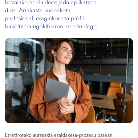
bezalako herrialdeek jada aplikatzen
dute. Arrakasta kudeaketa
profesional, eraginkor eta profil
bakoitzera egokituaren mende dago.
Erretirorako aurrezkia eraldaketa-prozesu batean