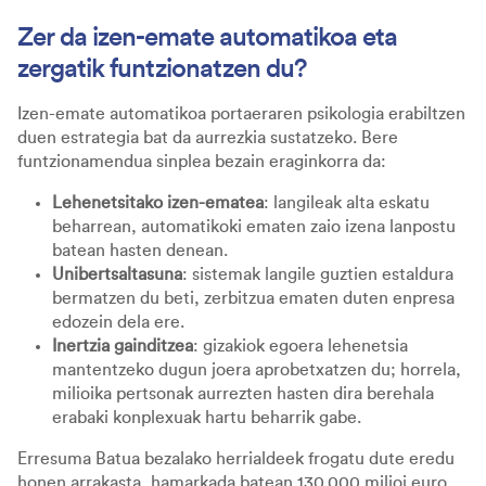
Zer da izen-emate automatikoa eta
zergatik funtzionatzen du?
Izen-emate automatikoa portaeraren psikologia erabiltzen
duen estrategia bat da aurrezkia sustatzeko. Bere
funtzionamendua sinplea bezain eraginkorra da:
Lehenetsitako izen-ematea
: langileak alta eskatu
beharrean, automatikoki ematen zaio izena lanpostu
batean hasten denean.
Unibertsaltasuna
: sistemak langile guztien estaldura
bermatzen du beti, zerbitzua ematen duten enpresa
edozein dela ere.
Inertzia gainditzea
: gizakiok egoera lehenetsia
mantentzeko dugun joera aprobetxatzen du; horrela,
milioika pertsonak aurrezten hasten dira berehala
erabaki konplexuak hartu beharrik gabe.
Erresuma Batua bezalako herrialdeek frogatu dute eredu
honen arrakasta, hamarkada batean 130.000 milioi euro