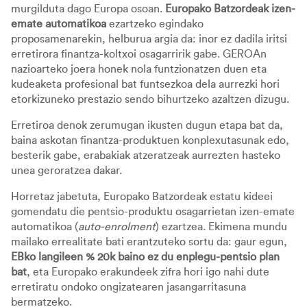
murgilduta dago Europa osoan.
Europako Batzordeak izen-
emate automatikoa
ezartzeko egindako
proposamenarekin, helburua argia da: inor ez dadila iritsi
erretirora finantza-koltxoi osagarririk gabe. GEROAn
nazioarteko joera honek nola funtzionatzen duen eta
kudeaketa profesional bat funtsezkoa dela aurrezki hori
etorkizuneko prestazio sendo bihurtzeko azaltzen dizugu.
Erretiroa denok zerumugan ikusten dugun etapa bat da,
baina askotan finantza-produktuen konplexutasunak edo,
besterik gabe, erabakiak atzeratzeak aurrezten hasteko
unea geroratzea dakar.
Horretaz jabetuta, Europako Batzordeak estatu kideei
gomendatu die pentsio-produktu osagarrietan izen-emate
automatikoa (
auto-enrolment
) ezartzea. Ekimena mundu
mailako errealitate bati erantzuteko sortu da: gaur egun,
EBko langileen % 20k baino ez du enplegu-pentsio plan
bat
, eta Europako erakundeek zifra hori igo nahi dute
erretiratu ondoko ongizatearen jasangarritasuna
bermatzeko.