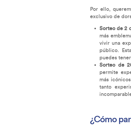
Por ello, querem
exclusivo de dors
Sorteo de 2 
más emblemát
vivir una ex
público. Est
puedes tener 
Sorteo de 2
permite expe
más icónicos 
tanto exper
incomparable
¿Cómo part