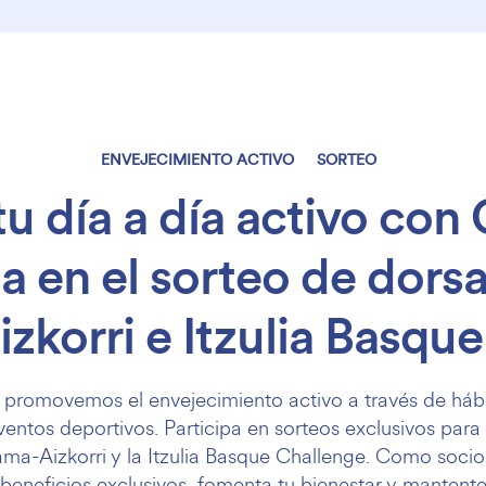
ENVEJECIMIENTO ACTIVO
SORTEO
u día a día activo co
pa en el sorteo de dorsa
korri e Itzulia Basqu
romovemos el envejecimiento activo a través de hábi
ventos deportivos. Participa en sorteos exclusivos para
ama-Aizkorri y la Itzulia Basque Challenge. Como soc
 beneficios exclusivos, fomenta tu bienestar y mantent