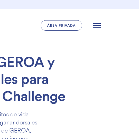
ÁREA PRIVADA
n GEROA y
les para
e Challenge
tos de vida
 ganar dorsales
io de GEROA,
e activo con