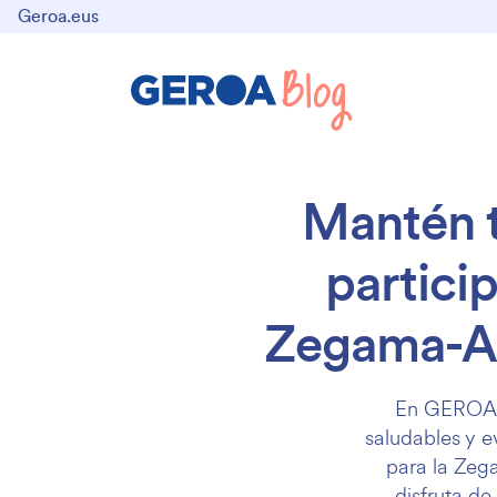
Geroa.eus
Mantén t
partici
Zegama-Aiz
En GEROA p
saludables y e
para la Zeg
disfruta de