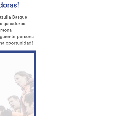
doras!
Itzulia Basque
os ganadores.
ersona
iguiente persona
una oportunidad!