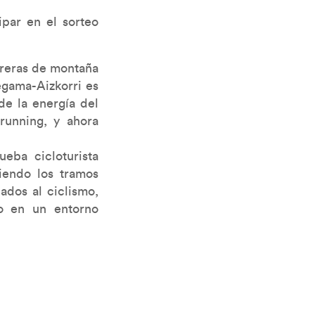
ipar en el sorteo
arreras de montaña
egama-Aizkorri es
de la energía del
running, y ahora
ueba cicloturista
iendo los tramos
ados al ciclismo,
mo en un entorno