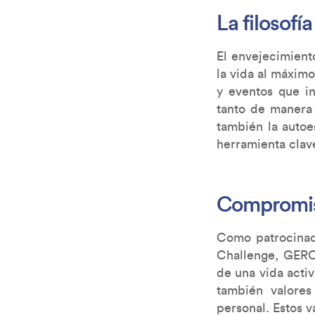
La filosofí
El envejecimient
la vida al máxim
y eventos que in
tanto de manera 
también la auto
herramienta clave
Compromiso
Como patrocinado
Challenge, GERO
de una vida acti
también valores
personal. Estos v