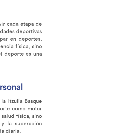
vir cada etapa de
idades deportivas
ipar en deportes,
ncia física, sino
l deporte es una
rsonal
la Itzulia Basque
porte como motor
alud física, sino
 y la superación
a diaria.