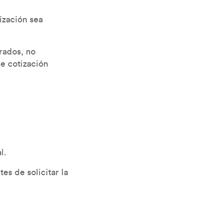
ización sea
rados, no
e cotización
al.
es de solicitar la