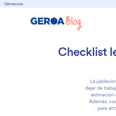
Geroa.eus
Checklist l
La jubilació
dejar de trabaj
estimación 
Además, conv
para afr