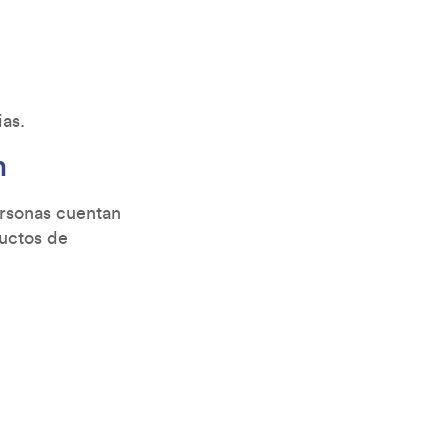
ias.
n
rsonas cuentan
uctos de