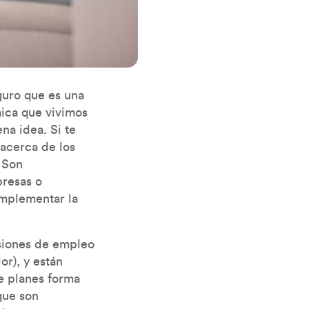
guro que es una
mica que vivimos
na idea. Si te
 acerca de los
 Son
presas o
omplementar la
nsiones de empleo
r), y están
de planes forma
que son