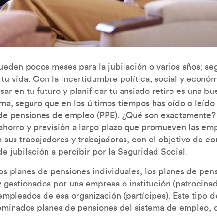
queden pocos meses para la jubilación o varios años; se
tu vida. Con la incertidumbre política, social y econó
ar en tu futuro y planificar tu ansiado retiro es una bue
ma, seguro que en los últimos tiempos has oído o leído
de pensiones de empleo (PPE). ¿Qué son exactamente?
ahorro y previsión a largo plazo que promueven las em
a sus trabajadores y trabajadoras, con el objetivo de c
e jubilación a percibir por la Seguridad Social.
los planes de pensiones individuales, los planes de pe
 gestionados por una empresa o institución (patrocinado
empleados de esa organización (partícipes). Este tipo 
ominados planes de pensiones del sistema de empleo, 