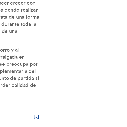
acer crecer con
sa donde realizan
rata de una forma
durante toda la
r de una
orro y al
rraigada en
 se preocupa por
mplementaria del
nto de partida si
erder calidad de