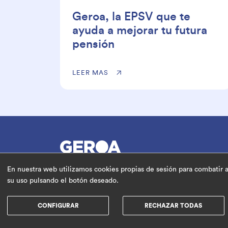
Geroa, la EPSV que te
ayuda a mejorar tu futura
pensión
LEER MAS
© Geroa Pentsioak EPSV de empleo preferent
En nuestra web utilizamos cookies propias de sesión para combatir ac
Lugaritz 27, 20018 San Sebastián - Donostia, 
su uso pulsando el botón deseado.
CONTACTO
CONFIGURAR
RECHAZAR TODAS