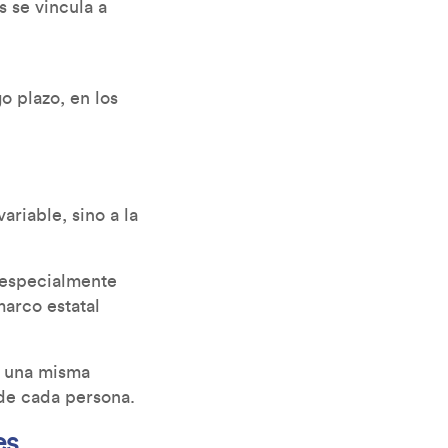
 se vincula a
o plazo, en los
riable, sino a la
 especialmente
marco estatal
e una misma
 de cada persona.
es