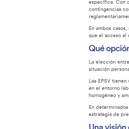
específica. Con 
contingencias com
reglamentariame
En ambos casos, s
que el acceso al 
Qué opción
La elección entr
situación persona
Las EPSV tienen 
en el entorno lab
homogéneo y amp
En determinados 
estrategia de pre
Una visión