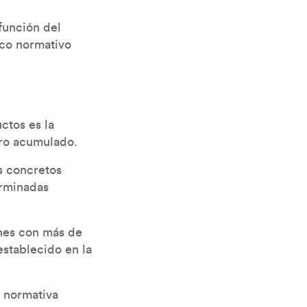
función del
rco normativo
ctos es la
rro acumulado.
os concretos
erminadas
ones con más de
establecido en la
u normativa