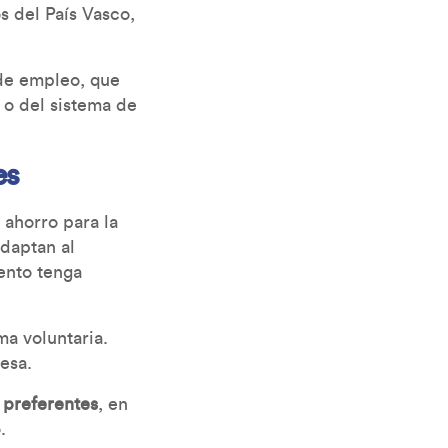
s del País Vasco,
 de empleo, que
 o del sistema de
es
ahorro para la
adaptan al
ento tenga
ma voluntaria.
resa.
 preferentes
, en
.