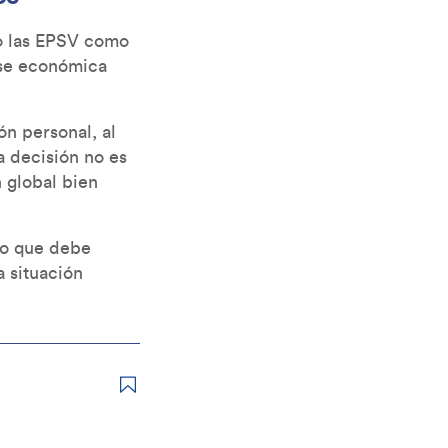
to las EPSV como
ase económica
ón personal, al
a decisión no es
n global bien
so que debe
a situación