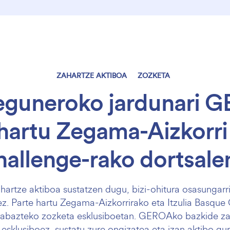
ZAHARTZE AKTIBOA
ZOZKETA
 eguneroko jardunari 
hartu Zegama-Aizkorri 
allenge-rako dortsale
rtze aktiboa sustatzen dugu, bizi-ohitura osasungarrie
dez. Parte hartu Zegama-Aizkorrirako eta Itzulia Basque
irabazteko zozketa esklusiboetan. GEROAko bazkide zar
esklusiboez, sustatu zure ongizatea eta izan aktibo gu