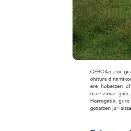
GEROAn ziur gaud
ohitura dinamikoa
ere hobetzen di
murrizteaz gain
Horregatik, gure
gozatzen jarraitz