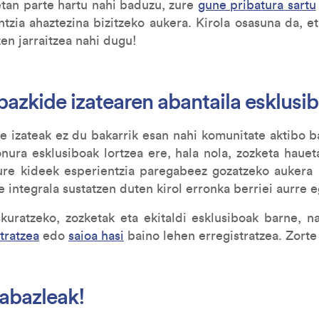
etan parte hartu nahi baduzu, zure
gune pribatura sartu
ntzia ahaztezina bizitzeko aukera. Kirola osasuna da, 
en jarraitzea nahi dugu!
zkide izatearen abantaila esklusi
izateak ez du bakarrik esan nahi komunitate aktibo ba
onura esklusiboak lortzea ere, hala nola, zozketa haue
ure kideek esperientzia paregabeez gozatzeko aukera 
e integrala sustatzen duten kirol erronka berriei aurre e
kuratzeko, zozketak eta ekitaldi esklusiboak barne, 
tratzea
edo
saioa hasi
baino lehen erregistratzea. Zorte
rabazleak!