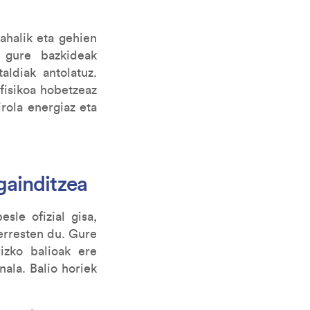
ahalik eta gehien
 gure bazkideak
aldiak antolatuz.
 fisikoa hobetzeaz
rola energiaz eta
gainditzea
sle ofizial gisa,
erresten du. Gure
rizko balioak ere
nala. Balio horiek