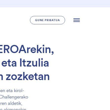
GUNE PRIBATUA
GEROArekin,
eta Itzulia
n zozketan
n eta kirol-
 Challengerako
en aldetik,
re ekimenekin.