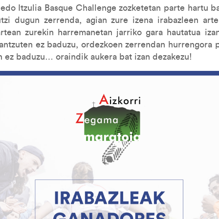
edo Itzulia Basque Challenge zozketetan parte hartu b
zi dugun zerrenda, agian zure izena irabazleen arte
rtean zurekin harremanetan jarriko gara hautatua iz
rantzuten ez baduzu, ordezkoen zerrendan hurrengora p
en ez baduzu… oraindik aukera bat izan dezakezu!