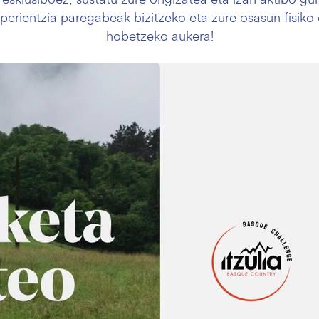
perientzia paregabeak bizitzeko eta zure osasun fisiko
hobetzeko aukera!