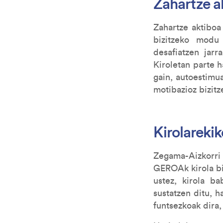
Zahartze ak
Zahartze aktiboa
bizitzeko modu
desafiatzen jarr
Kiroletan parte h
gain, autoestimu
motibazioz bizitz
Kirolareki
Zegama-Aizkorri 
GEROAk kirola bi
ustez, kirola ba
sustatzen ditu, h
funtsezkoak dira,