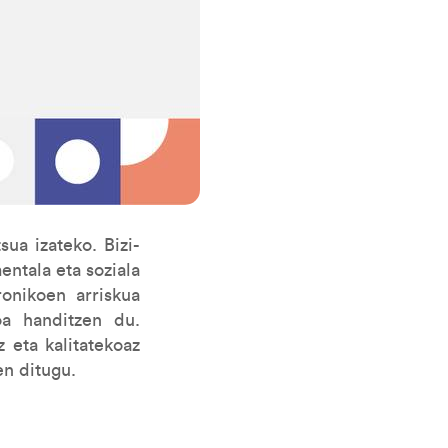
ua izateko. Bizi-
entala eta soziala
onikoen arriskua
oa handitzen du.
 eta kalitatekoaz
en ditugu.