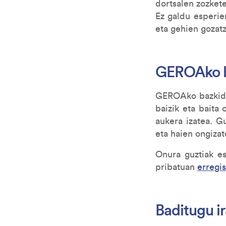
dortsalen zozket
Ez galdu esperie
eta gehien gozatz
GEROAko ba
GEROAko bazkide 
baizik eta baita 
aukera izatea. G
eta haien ongizat
Onura guztiak es
pribatuan
erregis
Baditugu i