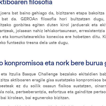
tiboaren filosofia
 joera bat baino gehiago da, bizitzaren etapa bakoitza 
 bat da. GEROAn filosofia hori bultzatzen dugu,
aitzeko gonbitea egiten duten kirol jarduerak eta ekit
artzeak, jolasean nahiz lehiakortasunean, erresistentzia
a eta komunitatearekiko konexioa ere hobetzen ditu. Ki
eko funtsezko tresna dela uste dugu.
ko konpromisoa eta nork bere burua 
eta Itzulia Basque Challenge bezalako ekitaldien babe
zitza aktiboaren eragile gisa sustatzeko konpromisoa b
besteak ez du soilik osasun fisikoa sustatzen, oinar
ala nola, pertseberantzia, esfortzua eta gainditze pertso
 bai kirolean, bai eguneroko bizitzan.