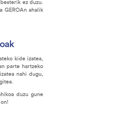
besterik ez duzu.
eta GEROAn ahalik
boak
teko kide izatea,
tan parte hartzeko
izatea nahi dugu,
gitea.
nahikoa duzu gune
 on!