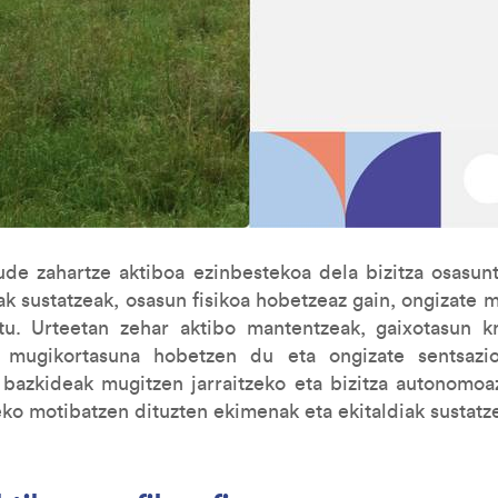
e zahartze aktiboa ezinbestekoa dela bizitza osasunts
k sustatzeak, osasun fisikoa hobetzeaz gain, ongizate m
tu. Urteetan zehar aktibo mantentzeak, gaixotasun kr
, mugikortasuna hobetzen du eta ongizate sentsazi
 bazkideak mugitzen jarraitzeko eta bizitza autonomoaz
eko motibatzen dituzten ekimenak eta ekitaldiak sustatz