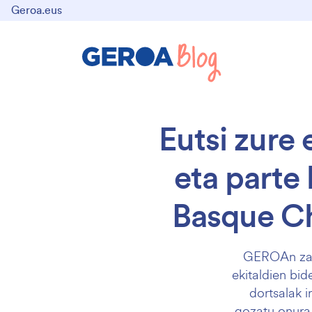
Geroa.eus
Eutsi zure
eta parte 
Basque Ch
GEROAn zaha
ekitaldien bi
dortsalak 
gozatu onura 