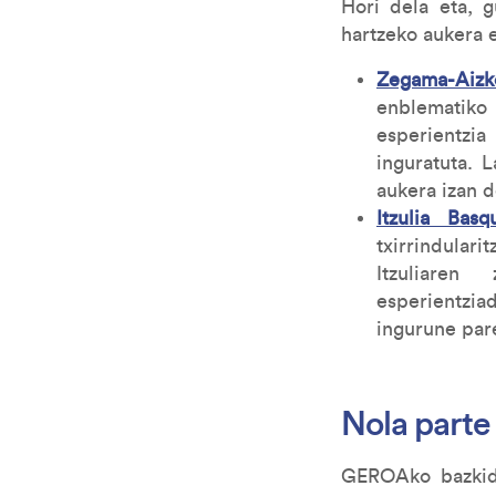
Hori dela eta, g
hartzeko aukera e
Zegama-Aizko
enblematiko
esperientzi
inguratuta. 
aukera izan d
Itzulia Bas
txirrindula
Itzuliaren 
esperientzia
ingurune par
Nola parte
GEROAko bazkide