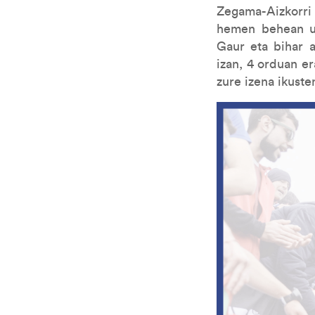
Zegama-Aizkorri 
hemen behean ut
Gaur eta bihar a
izan, 4 orduan e
zure izena ikust