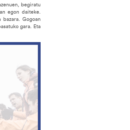
azenuen, begiratu
an egon daiteke.
an bazara. Gogoan
asatuko gara. Eta