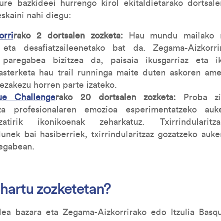
ure bazkideei hurrengo kirol ekitaldietarako dortsal
skaini nahi diegu:
rri
rako 2 dortsalen zozketa:
Hau mundu mailako m
 eta desafiatzaileenetako bat da. Zegama-Aizkorr
a paregabea bizitzea da, paisaia ikusgarriaz eta i
Lasterketa hau trail runninga maite duten askoren ame
ezakezu horren parte izateko.
que Challenge
rako 20 dortsalen zozketa:
Proba zi
ritza profesionalaren emozioa esperimentatzeko a
zatirik ikonikoenak zeharkatuz. Txirrindulari
dunek bai hasiberriek, txirrindularitzaz gozatzeko auk
egabean.
 hartu zozketetan?
a bazara eta Zegama-Aizkorrirako edo Itzulia Basq