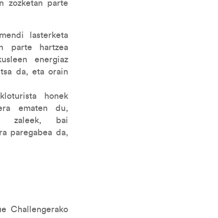
en zozketan parte
endi lasterketa
in parte hartzea
kusleen energiaz
tsa da, eta orain
kloturista honek
ukera ematen du,
tza zaleek, bai
era paregabea da,
ue Challengerako