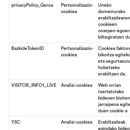
privacyPolicy_Geroa
Pertsonalizazio-
Uneko
cookiea
domeinurako
erabiltzailearen
cookieen
onarpen-egoer
biltegiratzen du
BazkideTokenID
Pertsonalizazio-
Cookiea faktor
cookiea
bikoitza egitek
eta segurtasun
hobetzeko
erabiltzen da.
VISITOR_INFO1_LIVE
Analisi-cookiea
Web orrian
txertatutako
bideoen bisiten
jarraipena egit
duen cookie-a
YSC
Analisi-cookiea
Erabiltzaileak
egindako bide