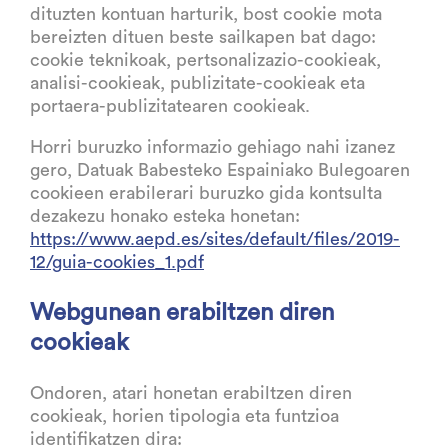
dituzten kontuan harturik, bost cookie mota
bereizten dituen beste sailkapen bat dago:
cookie teknikoak, pertsonalizazio-cookieak,
analisi-cookieak, publizitate-cookieak eta
portaera-publizitatearen cookieak.
Horri buruzko informazio gehiago nahi izanez
gero, Datuak Babesteko Espainiako Bulegoaren
cookieen erabilerari buruzko gida kontsulta
dezakezu honako esteka honetan:
https://www.aepd.es/sites/default/files/2019-
12/guia-cookies_1.pdf
Webgunean erabiltzen diren
cookieak
Ondoren, atari honetan erabiltzen diren
cookieak, horien tipologia eta funtzioa
identifikatzen dira: