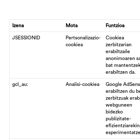
Izena
Mota
Funtzioa
JSESSIONID
Pertsonalizazio-
Cookiea
cookiea
zerbitzarian
erabiltzaile
anonimoaren s
bat mantentze
erabiltzen da.
gcl_au:
Analisi-cookiea
Google AdSens
erabiltzen du b
zerbitzuak erabi
webguneen
bidezko
publizitate-
efizientziarekin
esperimentatze