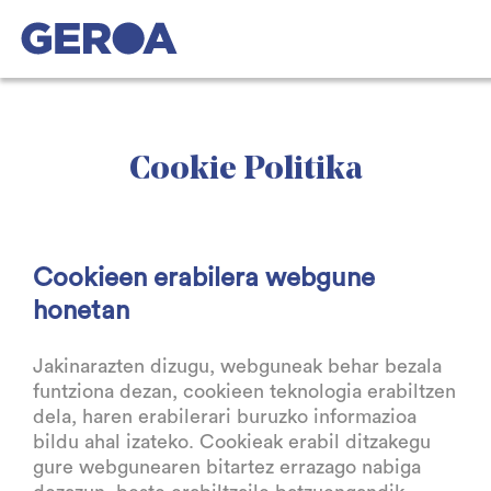
Cookie Politika
Cookieen erabilera webgune
honetan
Jakinarazten dizugu, webguneak behar bezala
funtziona dezan, cookieen teknologia erabiltzen
dela, haren erabilerari buruzko informazioa
bildu ahal izateko. Cookieak erabil ditzakegu
gure webgunearen bitartez errazago nabiga