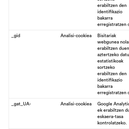
erabiltzen den
identifikazio
bakarra
erregistratzen 
_gid
Analisi-cookiea
Bisitariak
webgunea nola
erabiltzen due
aztertzeko dat
estatistikoak
sortzeko
erabiltzen den
identifikazio
bakarra
erregistratzen 
_gat_UA-
Analisi-cookiea
Google Analyti
ek erabiltzen d
eskaera-tasa
kontrolatzeko.