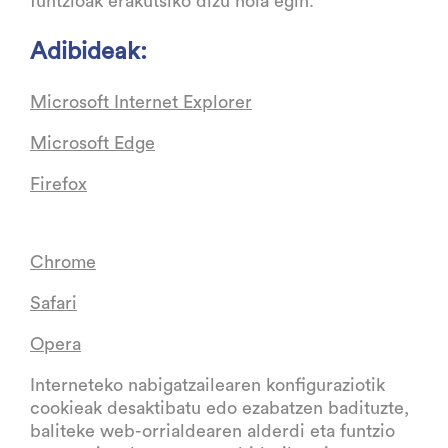
funtzioak erakutsiko dizu nola egin.
Adibideak:
Microsoft Internet Explorer
Microsoft Edge
Firefox
Chrome
Safari
Opera
Interneteko nabigatzailearen konfiguraziotik
cookieak desaktibatu edo ezabatzen badituzte,
baliteke web-orrialdearen alderdi eta funtzio