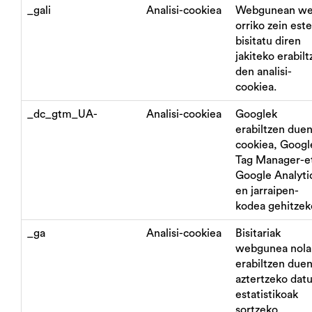
_gali
Analisi-cookiea
Webgunean we
orriko zein est
bisitatu diren
jakiteko erabil
den analisi-
cookiea.
_dc_gtm_UA-
Analisi-cookiea
Googlek
erabiltzen due
cookiea, Googl
Tag Manager-e
Google Analyti
en jarraipen-
kodea gehitzek
_ga
Analisi-cookiea
Bisitariak
webgunea nola
erabiltzen due
aztertzeko dat
estatistikoak
sortzeko