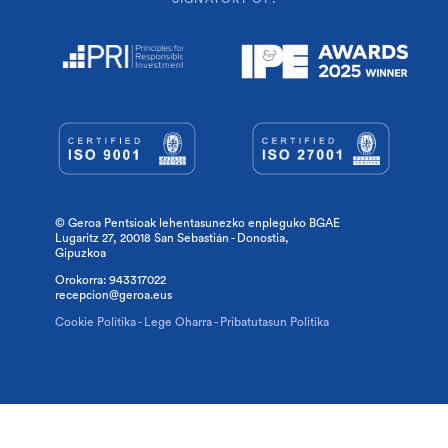
© Geroa Pentsioak lehentasunezko enpleguko BGAE
Lugaritz 27, 20018 San Sebastián - Donostia,
Gipuzkoa
Orokorra:
943317022
recepcion@geroa.eus
Cookie Politika
-
Lege Oharra
-
Pribatutasun Politika