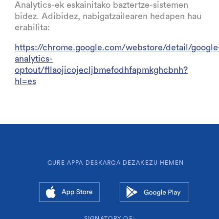
Analytics-ek eskainitako baztertze-sistemen
bidez. Adibidez, nabigatzailearen hedapen hau
erabilita:
https://chrome.google.com/webstore/detail/google
analytics-
optout/fllaojicojecljbmefodhfapmkghcbnh?
hl=es
GURE APPA DESKARGA DEZAKEZU HEMEN
SIGNATORY OF: