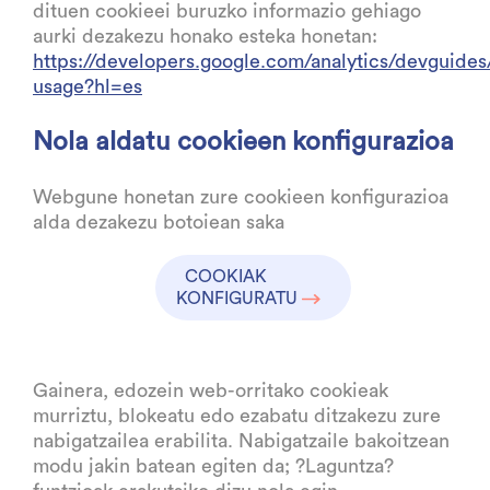
dituen cookieei buruzko informazio gehiago
aurki dezakezu honako esteka honetan:
https://developers.google.com/analytics/devguides/
usage?hl=es
Nola aldatu cookieen konfigurazioa
Webgune honetan zure cookieen konfigurazioa
alda dezakezu botoiean saka
COOKIAK
KONFIGURATU
Gainera, edozein web-orritako cookieak
murriztu, blokeatu edo ezabatu ditzakezu zure
nabigatzailea erabilita. Nabigatzaile bakoitzean
modu jakin batean egiten da; ?Laguntza?