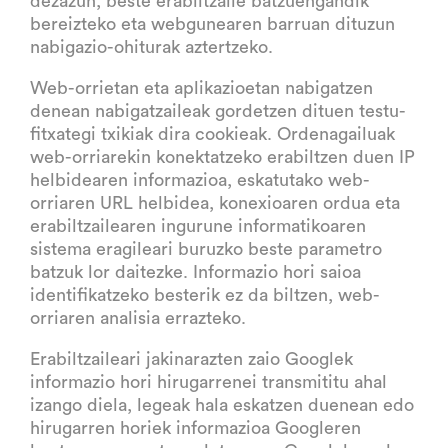
dezazun, beste erabiltzaile batzuengandik
bereizteko eta webgunearen barruan dituzun
nabigazio-ohiturak aztertzeko.
Web-orrietan eta aplikazioetan nabigatzen
denean nabigatzaileak gordetzen dituen testu-
fitxategi txikiak dira cookieak. Ordenagailuak
web-orriarekin konektatzeko erabiltzen duen IP
helbidearen informazioa, eskatutako web-
orriaren URL helbidea, konexioaren ordua eta
erabiltzailearen ingurune informatikoaren
sistema eragileari buruzko beste parametro
batzuk lor daitezke. Informazio hori saioa
identifikatzeko besterik ez da biltzen, web-
orriaren analisia errazteko.
Erabiltzaileari jakinarazten zaio Googlek
informazio hori hirugarrenei transmititu ahal
izango diela, legeak hala eskatzen duenean edo
hirugarren horiek informazioa Googleren