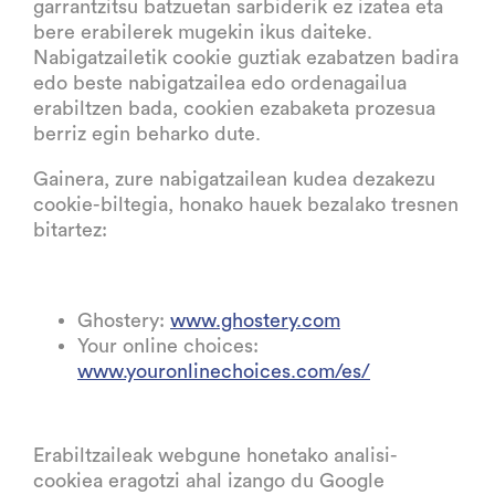
garrantzitsu batzuetan sarbiderik ez izatea eta
bere erabilerek mugekin ikus daiteke.
Nabigatzailetik cookie guztiak ezabatzen badira
edo beste nabigatzailea edo ordenagailua
erabiltzen bada, cookien ezabaketa prozesua
berriz egin beharko dute.
Gainera, zure nabigatzailean kudea dezakezu
cookie-biltegia, honako hauek bezalako tresnen
bitartez:
Ghostery:
www.ghostery.com
Your online choices:
www.youronlinechoices.com/es/
Erabiltzaileak webgune honetako analisi-
cookiea eragotzi ahal izango du Google