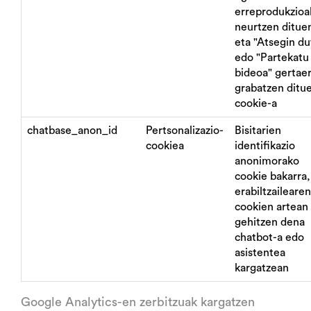
erreprodukzioa
neurtzen ditue
eta "Atsegin du
edo "Partekatu
bideoa" gertae
grabatzen ditu
cookie-a
chatbase_anon_id
Pertsonalizazio-
Bisitarien
cookiea
identifikazio
anonimorako
cookie bakarra,
erabiltzailearen
cookien artean
gehitzen dena
chatbot-a edo
asistentea
kargatzean
Google Analytics-en zerbitzuak kargatzen