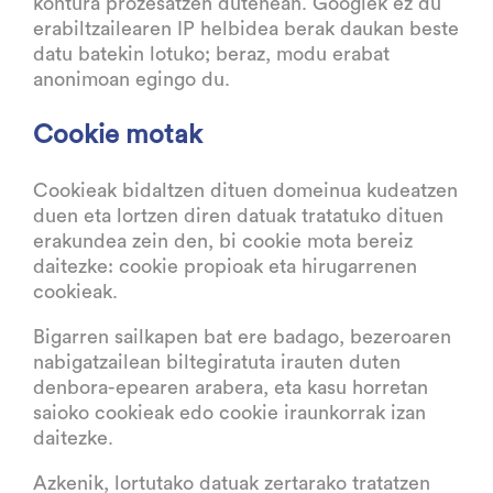
kontura prozesatzen dutenean. Googlek ez du
erabiltzailearen IP helbidea berak daukan beste
datu batekin lotuko; beraz, modu erabat
anonimoan egingo du.
Cookie motak
Cookieak bidaltzen dituen domeinua kudeatzen
duen eta lortzen diren datuak tratatuko dituen
erakundea zein den, bi cookie mota bereiz
daitezke: cookie propioak eta hirugarrenen
cookieak.
Bigarren sailkapen bat ere badago, bezeroaren
nabigatzailean biltegiratuta irauten duten
denbora-epearen arabera, eta kasu horretan
saioko cookieak edo cookie iraunkorrak izan
daitezke.
Azkenik, lortutako datuak zertarako tratatzen