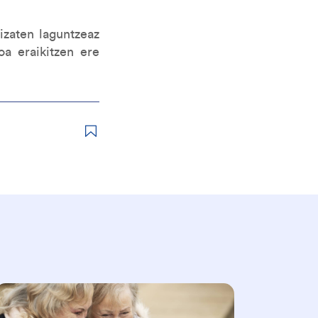
izaten laguntzeaz
oa eraikitzen ere