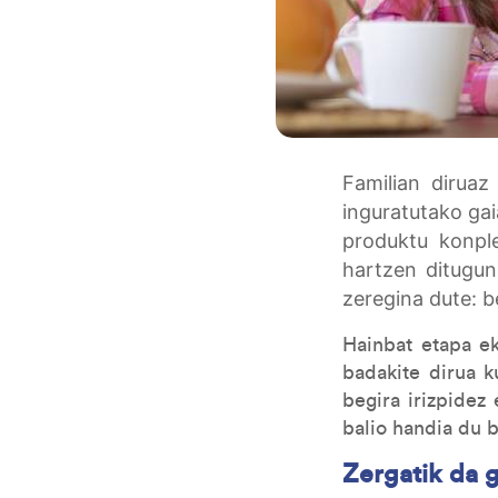
Familian diruaz
inguratutako gai
produktu konple
hartzen ditugun
zeregina dute: b
Hainbat etapa e
badakite dirua k
begira irizpidez
balio handia du 
Zergatik da g