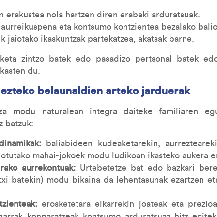
 erakustea nola hartzen diren erabaki arduratsuak.
aurreikuspena eta kontsumo kontzientea bezalako balio
ik jaiotako ikaskuntzak partekatzea, akatsak barne.
izketa zintzo batek edo pasadizo pertsonal batek edo
akasten du.
hezteko belaunaldien arteko jarduerak
tza modu naturalean integra daiteke familiaren e
z batzuk:
dinamikak:
baliabideen kudeaketarekin, aurreztearek
 lotutako mahai-jokoek modu ludikoan ikasteko aukera 
rako aurrekontuak:
Urtebetetze bat edo bazkari berez
itxi batekin) modu bikaina da lehentasunak ezartzen et
tzienteak:
erosketetara elkarrekin joateak eta prezioa
arrak konparatzeak kontsumo arduratsuaz hitz egite