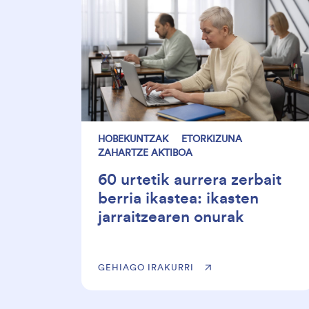
HOBEKUNTZAK
ETORKIZUNA
ZAHARTZE AKTIBOA
60 urtetik aurrera zerbait
berria ikastea: ikasten
jarraitzearen onurak
GEHIAGO IRAKURRI