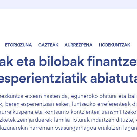
ETORKIZUNA
GAZTEAK
AURREZPENA
HOBEKUNTZAK
k eta bilobak finantze
esperientziatik abiatut
hezkuntza etxean hasten da, eguneroko ohitura eta bali
, beren esperientziari esker, funtsezko erreferenteak di
aurreikuspena eta kontsumo kontzientea transmititzeko
izketek zein jarduerek familia-loturak indartzen dituzte, 
rkizunarekin harreman osasungarriagoa eraikitzen lagun