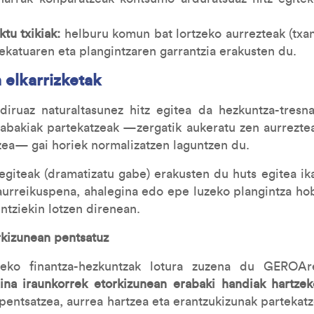
ktu txikiak:
helburu komun bat lortzeko aurrezteak (txan
ekatuaren eta plangintzaren garrantzia erakusten du.
 elkarrizketak
diruaz naturaltasunez hitz egitea da hezkuntza-tresn
rabakiak partekatzeak —zergatik aukeratu zen aurreztea
tzea— gai horiek normalizatzen laguntzen du.
 egiteak (dramatizatu gabe) erakusten du huts egitea ik
 aurreikuspena, ahalegina edo epe luzeko plangintza hob
ntziekin lotzen direnean.
rkizunean pentsatuz
teko finantza-hezkuntzak lotura zuzena du GEROAren
aina iraunkorrek etorkizunean erabaki handiak hartz
 pentsatzea, aurrea hartzea eta erantzukizunak partekat