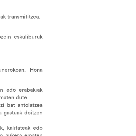
ak transmititzea.
zein eskuliburuk
gunerokoan. Hona
in edo erabakiak
ematen dute.
i bat antolatzea
a gastuak doitzen
k, kalitateak edo
ko aukera ematen