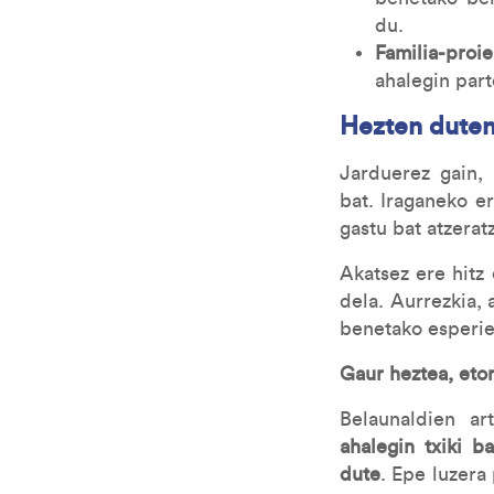
du.
Familia-proie
ahalegin part
Hezten duten
Jarduerez gain, 
bat. Iraganeko e
gastu bat atzera
Akatsez ere hitz
dela. Aurrezkia,
benetako esperie
Gaur heztea, eto
Belaunaldien ar
ahalegin txiki b
dute
. Epe luzera