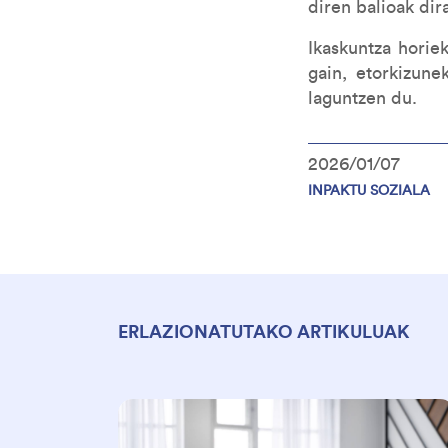
diren balioak dir
Ikaskuntza horie
gain, etorkizune
laguntzen du.
2026/01/07
INPAKTU SOZIALA
ERLAZIONATUTAKO ARTIKULUAK