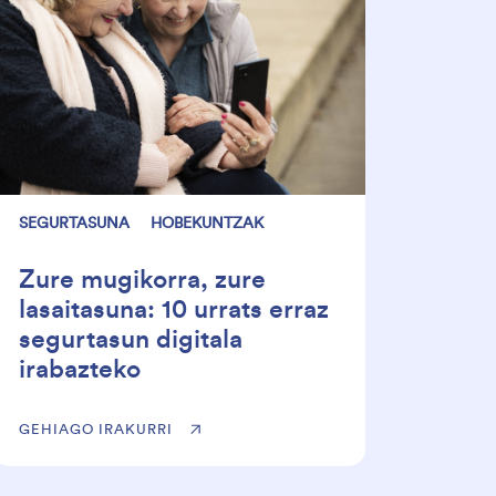
SEGURTASUNA
HOBEKUNTZAK
Zure mugikorra, zure
lasaitasuna: 10 urrats erraz
segurtasun digitala
irabazteko
GEHIAGO IRAKURRI