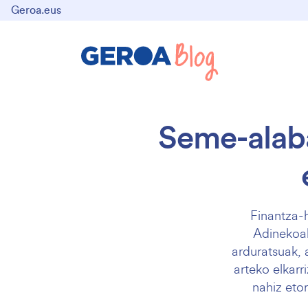
Geroa.eus
Seme-alaba
Finantza-
Adinekoak
arduratsuak, 
arteko elkarr
nahiz eto