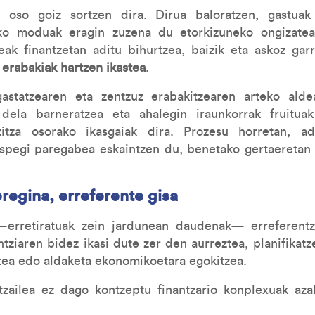
ak oso goiz sortzen dira. Dirua baloratzen, gastua
eko moduak eragin zuzena du etorkizuneko ongizate
eak finantzetan aditu bihurtzea, baizik eta askoz gar
:
erabakiak hartzen ikastea
.
astatzearen eta zentzuz erabakitzearen arteko alde
dela barneratzea eta ahalegin iraunkorrak fruitua
zitza osorako ikasgaiak dira. Prozesu horretan, a
uspegi paregabea eskaintzen du, benetako gertaeretan o
regina, erreferente gisa
erretiratuak zein jardunean daudenak— erreferentzi
ntziaren bidez ikasi dute zer den aurreztea, planifikat
itea edo aldaketa ekonomikoetara egokitzea.
tzailea ez dago kontzeptu finantzario konplexuak azal