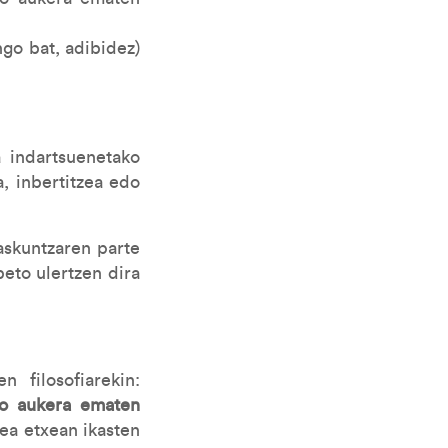
go bat, adibidez)
a indartsuenetako
, inbertitzea edo
askuntzaren parte
eto ulertzen dira
 filosofiarekin:
eko aukera ematen
zea etxean ikasten