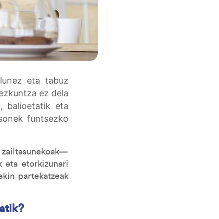
ilunez eta tabuz
hezkuntza ez dela
 balioetatik eta
tsonek funtsezko
 zailtasunekoak—
 eta etorkizunari
ekin partekatzeak
atik?