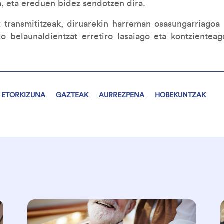
a, eta ereduen bidez sendotzen dira.
k transmititzeak, diruarekin harreman osasungarriagoa 
ko belaunaldientzat erretiro lasaiago eta kontzienteag
ETORKIZUNA
GAZTEAK
AURREZPENA
HOBEKUNTZAK