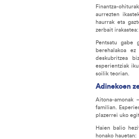
Finantza-ohitur
aurrezten ikast
haurrak eta gazt
zerbait irakastea
Pentsatu gabe g
berehalakoa ez 
deskubritzea bi
esperientziak ik
soilik teorian.
Adinekoen ze
Aitona-amonak —
familian. Esperie
plazerrei uko eg
Haien balio hezi
honako hauetan: