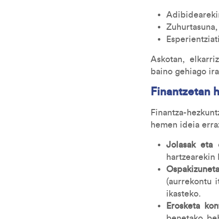
Adibidearekin
Zuhurtasuna, 
Esperientziat
Askotan, elkarr
baino gehiago ir
Finantzetan 
Finantza-hezkun
hemen ideia erra
Jolasak eta 
hartzearekin
Ospakizuneta
(aurrekontu 
ikasteko.
Erosketa kon
benetako beh