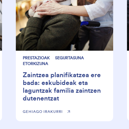
PRESTAZIOAK
SEGURTASUNA
ETORKIZUNA
Zaintzea planifikatzea ere
bada: eskubideak eta
laguntzak familia zaintzen
dutenentzat
GEHIAGO IRAKURRI