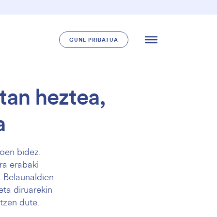
GUNE PRIBATUA
tan heztea,
a
oen bidez.
ra erabaki
. Belaunaldien
eta diruarekin
tzen dute.