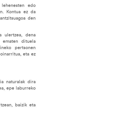
k lehenesten edo
an. Kontua ez da
rantzitsuagoa den
a ulertzea, dena
k ematen dituela
dineko pertsonen
inarritua, eta ez
a naturalak dira
zea, epe laburreko
tzean, baizik eta