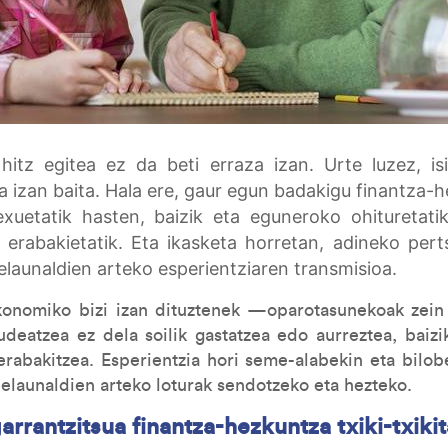
 hitz egitea ez da beti erraza izan. Urte luzez, is
a izan baita. Hala ere, gaur egun badakigu finantza-
xuetatik hasten, baizik eta eguneroko ohituretatik,
 erabakietatik. Eta ikasketa horretan, adineko per
elaunaldien arteko esperientziaren transmisioa.
konomiko bizi izan dituztenek —oparotasunekoak zein
udeatzea ez dela soilik gastatzea edo aurreztea, baizik
 erabakitzea. Esperientzia hori seme-alabekin eta bilob
belaunaldien arteko loturak sendotzeko eta hezteko.
arrantzitsua finantza-hezkuntza txiki-txikit