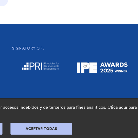
SIGNATORY OF:
Qué es GEROA
Aportaciones
Prestaciones
Inv
 accesos indebidos y de terceros para fines analíticos. Clica
aquí
para 
Nuestros Principios
Origen
Noticias
ACEPTAR TODAS