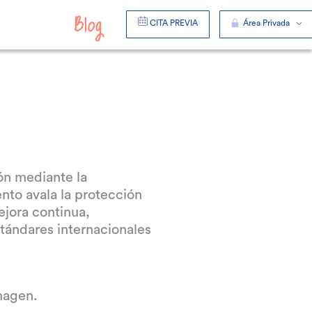
CITA PREVIA
Área Privada
ón mediante la
nto avala la protección
ejora continua,
stándares internacionales
imagen.