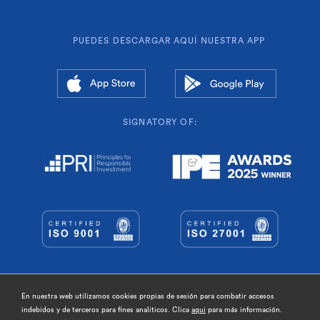
PUEDES DESCARGAR AQUÍ NUESTRA APP
SIGNATORY OF:
© Geroa Pentsioak EPSV de empleo preferente.
Lugaritz 27, 20018 San Sebastián - Donostia,
En nuestra web utilizamos cookies propias de sesión para combatir accesos
Gipuzkoa
indebidos y de terceros para fines analíticos. Clica
aquí
para más información.