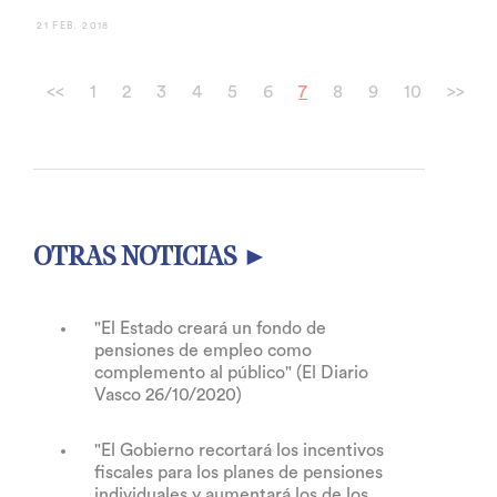
21 FEB. 2018
<<
1
2
3
4
5
6
7
8
9
10
>>
OTRAS NOTICIAS ►
"El Estado creará un fondo de
pensiones de empleo como
complemento al público" (El Diario
Vasco 26/10/2020)
"El Gobierno recortará los incentivos
fiscales para los planes de pensiones
individuales y aumentará los de los