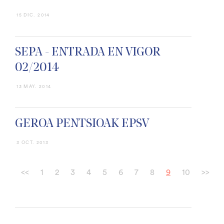
15 DIC. 2014
SEPA - ENTRADA EN VIGOR
02/2014
13 MAY. 2014
GEROA PENTSIOAK EPSV
3 OCT. 2013
<<
1
2
3
4
5
6
7
8
9
10
>>