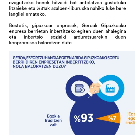
ezagutzeko honek hitzaldi bat antolatzea gustatuko
litzaieke eta %81ak azalpen-liburuxka nahiko luke bere
langilei emateko.
Bestetik, gipuzkoar enpresek, Geroak Gipuzkoako
enpresa berrietan inbertitzeko egiten duen ahalegina
eta inbertsio sozialki arduratsuarekin duen
konpromisoa baloratzen dute.