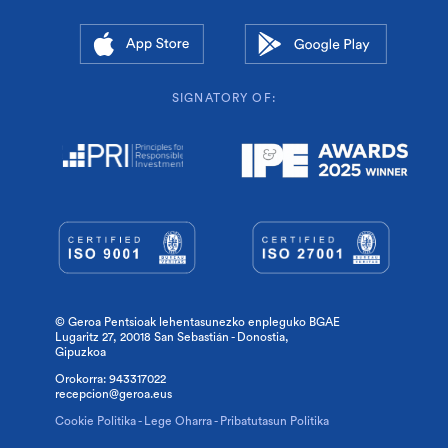
SIGNATORY OF:
© Geroa Pentsioak lehentasunezko enpleguko BGAE
Lugaritz 27, 20018 San Sebastián - Donostia,
Gipuzkoa
Orokorra:
943317022
recepcion@geroa.eus
Cookie Politika
-
Lege Oharra
-
Pribatutasun Politika