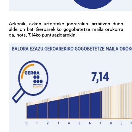
Azkenik, azken urteetako joerarekin jarraitzen duen
alde on bat Geroarekiko gogobetetze maila orokorra
da, hots, 7,14ko puntuazioarekin.