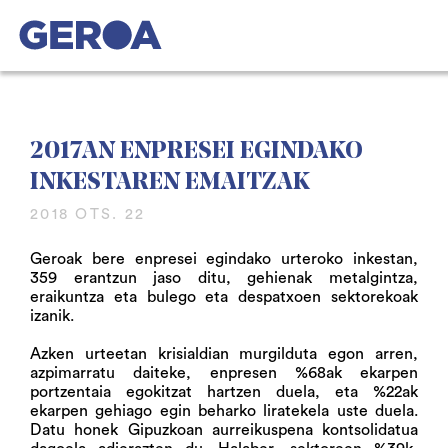
2017AN ENPRESEI EGINDAKO
INKESTAREN EMAITZAK
2018 OTS. 22
Geroak bere enpresei egindako urteroko inkestan,
359 erantzun jaso ditu, gehienak metalgintza,
eraikuntza eta bulego eta despatxoen sektorekoak
izanik.
Azken urteetan krisialdian murgilduta egon arren,
azpimarratu daiteke, enpresen %68ak ekarpen
portzentaia egokitzat hartzen duela, eta %22ak
ekarpen gehiago egin beharko liratekela uste duela.
Datu honek Gipuzkoan aurreikuspena kontsolidatua