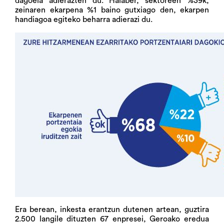
dagoela adierazten du. Halaber, sektoreen %39k,
zeinaren ekarpena %1 baino gutxiago den, ekarpen
handiagoa egiteko beharra adierazi du.
Era berean, inkesta erantzun dutenen artean, guztira
2.500 langile dituzten 67 enpresei, Geroako eredua