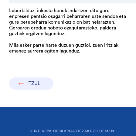
Laburbilduz, inkesta honek indartzen ditu gure
enpresen pentsio osagarri beharraren uste sendoa eta
gure betebeharra komunikazio on bat helarazten,
Geroaren eredua hobeto ezagutarazteko, galdera
guztiak argitzen lagunduz.
Mila esker parte harte duzuen guztioi, zuen iritziak
emanez aurrera egiten lagunduz.
ITZULI
GURE APPA DESKARGA DEZAKEZU HEMEN