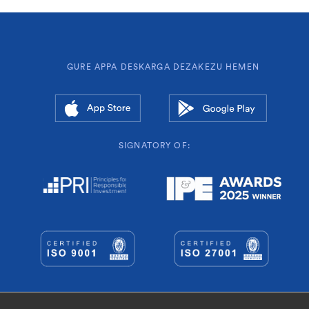
GURE APPA DESKARGA DEZAKEZU HEMEN
SIGNATORY OF:
© Geroa Pentsioak lehentasunezko enpleguko BGAE