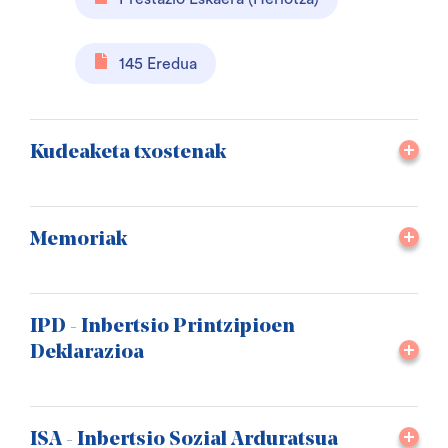
145 Eredua
Kudeaketa txostenak
Memoriak
IPD - Inbertsio Printzipioen
Deklarazioa
ISA - Inbertsio Sozial Arduratsua