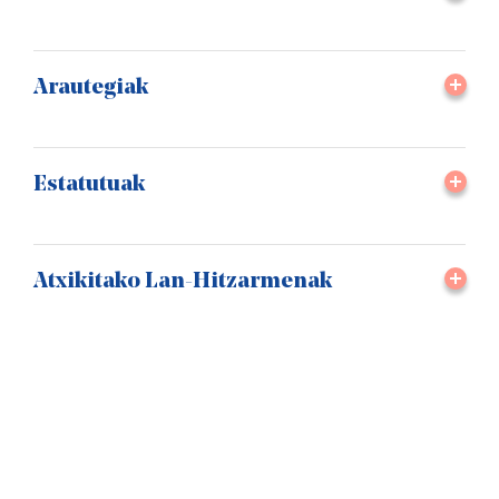
Arautegiak
Estatutuak
Atxikitako Lan-Hitzarmenak