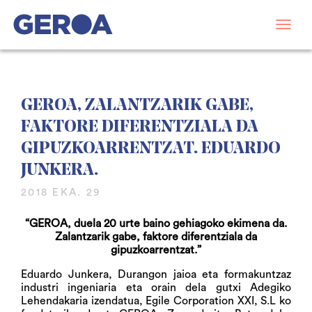
GEROA, ZALANTZARIK GABE,
FAKTORE DIFERENTZIALA DA
GIPUZKOARRENTZAT. EDUARDO
JUNKERA.
2018 EKA. 29
“GEROA, duela 20 urte baino gehiagoko ekimena da.
Zalantzarik gabe, faktore diferentziala da
gipuzkoarrentzat.”
Eduardo Junkera, Durangon jaioa eta formakuntzaz
industri ingeniaria eta orain dela gutxi Adegiko
Lehendakaria izendatua, Egile Corporation XXI, S.L ko