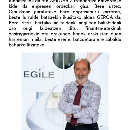
fundatzailea da eta GEROAn Zuzendaritza Batzordeko
kide da enpresen ordezkari gisa. Bere ustez,
Gipuzkoan garatutako bere enpresaburu karreran,
beste lurralde batzuekin ikusitako aldea GEROA da.
Bere iritziz, bertako lan taldeak langileen baliabideak
oso ongi kudeatzen ditu, finantza-etekinak
desiragarriekin eta erakunde honek erakusten duen
harreman maila, beste eremu batzuetara ere zabaldu
beharko litzateke.