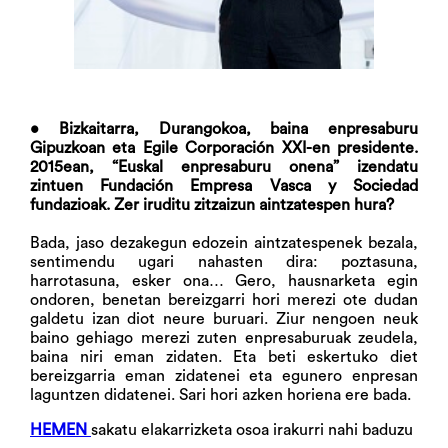
• Bizkaitarra, Durangokoa, baina enpresaburu
Gipuzkoan eta Egile Corporación XXI-en presidente.
2015ean, “Euskal enpresaburu onena” izendatu
zintuen Fundación Empresa Vasca y Sociedad
fundazioak. Zer iruditu zitzaizun aintzatespen hura?
Bada, jaso dezakegun edozein aintzatespenek bezala,
sentimendu ugari nahasten dira: poztasuna,
harrotasuna, esker ona… Gero, hausnarketa egin
ondoren, benetan bereizgarri hori merezi ote dudan
galdetu izan diot neure buruari. Ziur nengoen neuk
baino gehiago merezi zuten enpresaburuak zeudela,
baina niri eman zidaten. Eta beti eskertuko diet
bereizgarria eman zidatenei eta egunero enpresan
laguntzen didatenei. Sari hori azken horiena ere bada.
HEMEN
sakatu elakarrizketa osoa irakurri nahi baduzu