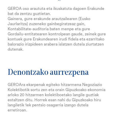
GEROA oso araututa eta ikuskatuta dagoen Erakunde
bat da zentzu guztietan.
Gainera, gure erakunde arautzailearen (Eusko
Jaurlaritza) zuzeneko gainbegiratzeaz gain,
Kontabilitate-auditoria baten menpe eta gure
Gordailu-entitatearen kontrolpean gaude, zeinek gure
kontuek gure Erakundearen irudi fidela eta ezarritako
balorazio irizpideen arabera islatzen dutela ziurtatzen
dutenak.
Denontzako aurrezpena
GEROAra ekarpenak egiteko hitzarmena Negoziazio
Kolektibotik sortu zen eta orain Gipuzkoako ekonomia
arloko 20 hitzarmen kolektiboetako langile guztiak
estaltzen ditu. Horrek esan nahi du Gipuzkoako hiru
langiletik 1ek pentsio osagarria izango dutela
erretiroan.