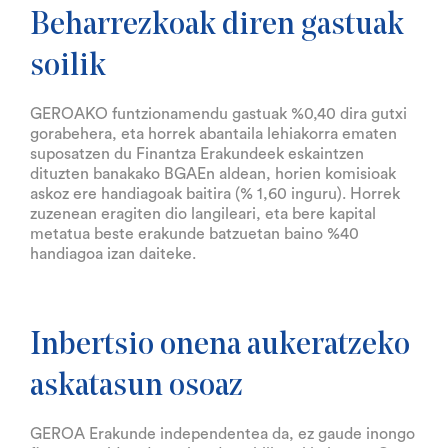
Beharrezkoak diren gastuak
soilik
GEROAKO funtzionamendu gastuak %0,40 dira gutxi
gorabehera, eta horrek abantaila lehiakorra ematen
suposatzen du Finantza Erakundeek eskaintzen
dituzten banakako BGAEn aldean, horien komisioak
askoz ere handiagoak baitira (% 1,60 inguru). Horrek
zuzenean eragiten dio langileari, eta bere kapital
metatua beste erakunde batzuetan baino %40
handiagoa izan daiteke.
Inbertsio onena aukeratzeko
askatasun osoaz
GEROA Erakunde independentea da, ez gaude inongo