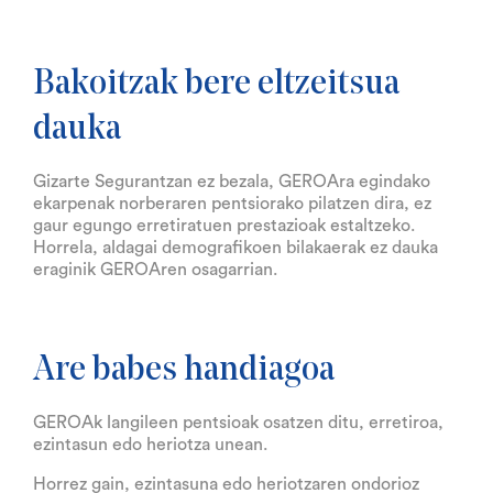
Bakoitzak bere eltzeitsua
dauka
Gizarte Segurantzan ez bezala, GEROAra egindako
ekarpenak norberaren pentsiorako pilatzen dira, ez
gaur egungo erretiratuen prestazioak estaltzeko.
Horrela, aldagai demografikoen bilakaerak ez dauka
eraginik GEROAren osagarrian.
Are babes handiagoa
GEROAk langileen pentsioak osatzen ditu, erretiroa,
ezintasun edo heriotza unean.
Horrez gain, ezintasuna edo heriotzaren ondorioz