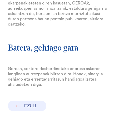
ekarpenak eteten diren kasuetan, GEROAk,
aurreikuspen asmo irmoa izanik, estaldura gehigarria
eskaintzen du, beraien lan bizitza murriztuta ikusi
duten pertsona hauen pentsio publikoaren jaitsiera
osatzeko.
Batera, gehiago gara
Geroan, sektore desberdinetako enpresa askoren
langileen aurrezpenak biltzen dira. Honek, sinergia
gehiago eta errentagarritasun handiagoa izatea
ahalbidetzen digu.
ITZULI