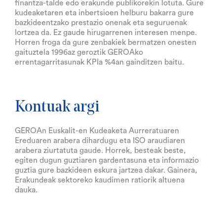
finantza-talde edo erakunde publikorekin lotuta. Gure
kudeaketaren eta inbertsioen helburu bakarra gure
bazkideentzako prestazio onenak eta seguruenak
lortzea da. Ez gaude hirugarrenen interesen menpe.
Horren froga da gure zenbakiek bermatzen onesten
gaituztela 1996az geroztik GEROAko
errentagarritasunak KPIa %4an gainditzen baitu.
Kontuak argi
GEROAn Euskalit-en Kudeaketa Aurreratuaren
Ereduaren arabera dihardugu eta ISO araudiaren
arabera ziurtatuta gaude. Horrek, besteak beste,
egiten dugun guztiaren gardentasuna eta informazio
guztia gure bazkideen eskura jartzea dakar. Gainera,
Erakundeak sektoreko kaudimen ratiorik altuena
dauka.