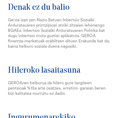
Denak ez du balio
Geroa izan zen Nazio Batuen Inbertsio Sozialki
Arduratsuaren printzipioei atxiki zitzaien lehenengo
BGAEa. Inbertsio Sozialki Arduratsuaren Politika bat
dugu inbertsio mota guztiei aplikatuta. GEROA
finantza-merkatuak erabiltzen dituen Erakunde bat da,
baina helburu soziala duena nagusiki.
Hileroko lasaitasuna
GEROAren helburua da hilero gure langileen
pentsioak %15a arte osatzea, erretiro- garaian beren
bizi kalitatea murriztu ez dadin.
Ingurumenarekiko