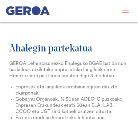
Ahalegin partekatua
GEROA Lehentasunezko Enpleguko BGAE bat da non
bazkideak atxikitako enpresetako langileak diren.
Honek izaera paritarioa ematen digu 3 modutan:
Enpresek eta langileek erdibana egiten dituzte
ekarpenak.
Gobernu Organoak, % 50ean ADEGI Gipuzkoako
Enpresen Erakundeak eta% 50ean ELA, LAB,
CCOO eta UGT sindikatuek osatzen dituzte.
Errenta moduan kobratzeko lehentasuna.