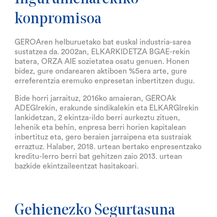
konpromisoa
GEROAren helburuetako bat euskal industria-sarea
sustatzea da. 2002an, ELKARKIDETZA BGAE-rekin
batera, ORZA AIE sozietatea osatu genuen. Honen
bidez, gure ondarearen aktiboen %5era arte, gure
erreferentzia eremuko enpresetan inbertitzen dugu.
Bide horri jarraituz, 2016ko amaieran, GEROAk
ADEGIrekin, erakunde sindikalekin eta ELKARGIrekin
lankidetzan, 2 ekintza-ildo berri aurkeztu zituen,
lehenik eta behin, enpresa berri horien kapitalean
inbertituz eta, gero beraien jarraipena eta sustraiak
erraztuz. Halaber, 2018. urtean bertako enpresentzako
kreditu-lerro berri bat gehitzen zaio 2013. urtean
bazkide ekintzaileentzat hasitakoari.
Gehienezko Segurtasuna