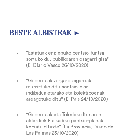
BESTE ALBISTEAK ►
"Estatuak enpleguko pentsio-funtsa
sortuko du, publikoaren osagarri gisa"
(El Diario Vasco 26/10/2020)
"Gobernuak zerga-pizagarriak
murriztuko ditu pentsio-plan
indibidualetarako eta kolektiboenak
areagotuko ditu" (El Pais 24/10/2020)
"Gobernuak eta Toledoko Itunaren
alderdiek Euskadiko pentsio-planak
kopiatu dituzte" (La Provincia, Diario de
Las Palmas 23/10/2020)