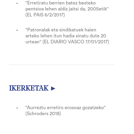
"Erretiratu berrien batez besteko
pentsioa lehen aldiz jaitsi da, 2005etik"
(EL PAIS 6/2/2017)
"Patronalak eta sindikatuek haien
arteko lehen itun hadia sinatu dute 20
urtean" (EL DIARIO VASCO 17/01/2017)
IKERKETAK ►
"Aurreztu erretiro erosoaz gozatzeko"
(Schroders 2018)