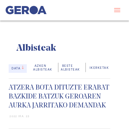
Albisteak
AZKEN
BESTE
IKERKETAK
DATA
ALBISTEAK
ALBISTEAK
ATZERA BOTA DITUZTE ERABAT
BAZKIDE BATZUK GEROAREN
AURKA JARRITAKO DEMANDAK
2022 IRA. 23