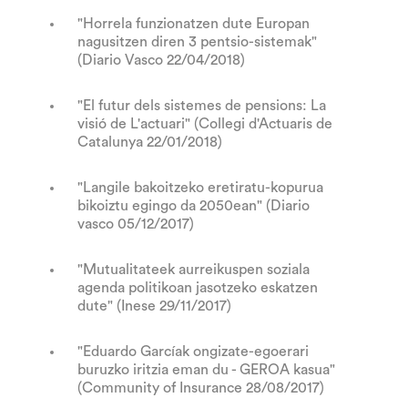
"Horrela funzionatzen dute Europan
nagusitzen diren 3 pentsio-sistemak"
(Diario Vasco 22/04/2018)
"El futur dels sistemes de pensions: La
visió de L'actuari" (Collegi d'Actuaris de
Catalunya 22/01/2018)
"Langile bakoitzeko eretiratu-kopurua
bikoiztu egingo da 2050ean" (Diario
vasco 05/12/2017)
"Mutualitateek aurreikuspen soziala
agenda politikoan jasotzeko eskatzen
dute" (Inese 29/11/2017)
"Eduardo Garcíak ongizate-egoerari
buruzko iritzia eman du - GEROA kasua"
(Community of Insurance 28/08/2017)