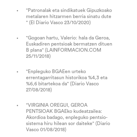
"Patronalak eta sindikatuek Gipuzkoako
metalaren hitzarmen berria sinatu dute
" (El Diario Vasco 23/10/2020)
"Gogoan hartu, Valerio: hala da Geroa,
Euskadiren pentsioak bermatzen dituen
B plana" (LAINFORMACION.COM
25/11/2018)
"Enpleguko BGAEen urteko
errentagarritasun historikoa %4,3 eta
%6,6 bitartekoa da" (Diario Vasco
27/08/2018)
"VIRGINIA OREGUI, GEROA
PENTSIOAK BGAEko kudeatzailea:
Akordioa badago, enpleguko pentsio-
sistema hiru hilean sor daiteke" (Diario
Vasco 01/08/2018)