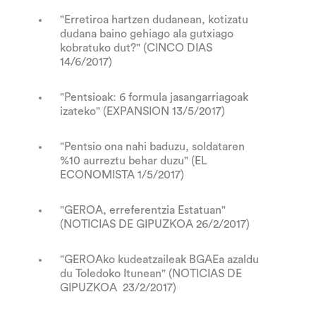
"Erretiroa hartzen dudanean, kotizatu
dudana baino gehiago ala gutxiago
kobratuko dut?" (CINCO DIAS
14/6/2017)
"Pentsioak: 6 formula jasangarriagoak
izateko" (EXPANSION 13/5/2017)
"Pentsio ona nahi baduzu, soldataren
%10 aurreztu behar duzu
" (EL
ECONOMISTA 1/5/2017)
"GEROA, erreferentzia Estatuan"
(NOTICIAS DE GIPUZKOA 26/2/2017)
"GEROAko kudeatzaileak BGAEa azaldu
du Toledoko Itunean" (NOTICIAS DE
GIPUZKOA 23/2/2017)